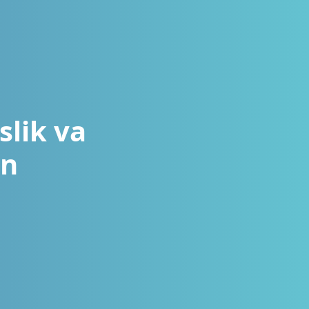
slik va
on