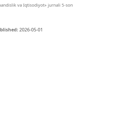
andislik va Iqtisodiyot» jurnali 5-son
blished:
2026-05-01