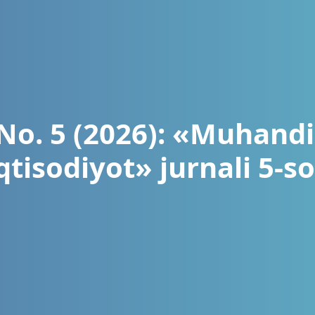
 No. 5 (2026): «Muhandi
qtisodiyot» jurnali 5-s