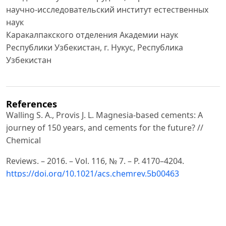
научно-исследовательский институт естественных
наук
Каракалпакского отделения Академии наук
Республики Узбекистан, г. Нукус, Республика
Узбекистан
References
Walling S. A., Provis J. L. Magnesia-based cements: A
journey of 150 years, and cements for the future? //
Chemical
Reviews. – 2016. – Vol. 116, № 7. – P. 4170–4204.
https://doi.org/10.1021/acs.chemrev.5b00463
Jin W., Zhang Y., Sun J., Li X., Song Z. Properties and
microscopic mechanism of MKP-modified magnesium