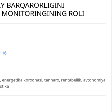
Y BARQARORLIGINI
R MONITORINGINING ROLI
1116
i, energetika korxonasi, tannarx, rentabellik, avtonomiya
istika