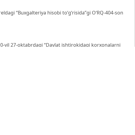
eldagi “Buxgalteriya hisobi toʻgʻrisida”gi O‘RQ-404-son
-yil 27-oktabrdagi “Davlat ishtirokidagi korxonalarni
siylashtirishga oid chora-tadbirlar toʻgʻrisida”gi PF–6096-
t tahlili: Darslik. – T.: “Iqtisod-moliya”, 2019. – 548 b.
 Darslik. – T.: “Iqtisod-moliya”, 2018. – 460 b.
10th Edition. – South-Western: Cengage Learning, 2018.