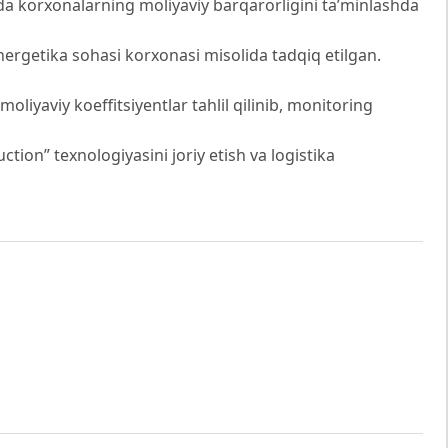
a korxonalarning moliyaviy barqarorligini ta’minlashda
nergetika sohasi korxonasi misolida tadqiq etilgan.
oliyaviy koeffitsiyentlar tahlil qilinib, monitoring
ction” texnologiyasini joriy etish va logistika