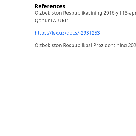
References
O‘zbekiston Respublikasining 2016-yil 13-apr
Qonuni // URL:
https://lex.uz/docs/-2931253
Oʻzbekiston Respublikasi Prezidentining 2020
isloh qilishni
jadallashtirish hamda davlat aktivlarini xusu
son Farmoni //
URL:
https://lex.uz/mact/-5068824
Abdukarimov I.T., Pardaev M.Q. Moliyaviy hisobo
Vahobov A.V., Ishonqulov N.F. Moliyaviy tahlil:
Drury C. Management and Cost Accounting. 
– 816 p.