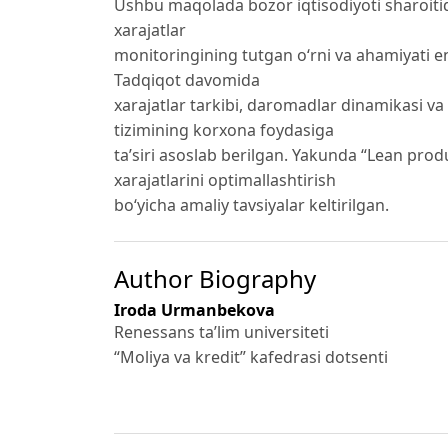
Ushbu maqolada bozor iqtisodiyoti sharoitid
xarajatlar
monitoringining tutgan o‘rni va ahamiyati e
Tadqiqot davomida
xarajatlar tarkibi, daromadlar dinamikasi va m
tizimining korxona foydasiga
ta’siri asoslab berilgan. Yakunda “Lean produ
xarajatlarini optimallashtirish
bo‘yicha amaliy tavsiyalar keltirilgan.
Author Biography
Iroda Urmanbekova
Renessans ta’lim universiteti
“Moliya va kredit” kafedrasi dotsenti