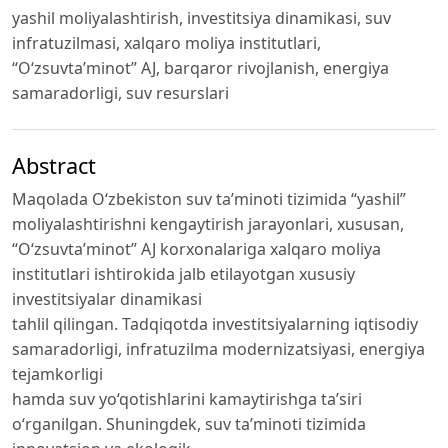
yashil moliyalashtirish, investitsiya dinamikasi, suv
infratuzilmasi, xalqaro moliya institutlari,
“O‘zsuvta’minot” AJ, barqaror rivojlanish, energiya
samaradorligi, suv resurslari
Abstract
Maqolada O‘zbekiston suv ta’minoti tizimida “yashil”
moliyalashtirishni kengaytirish jarayonlari, xususan,
“O‘zsuvta’minot” AJ korxonalariga xalqaro moliya
institutlari ishtirokida jalb etilayotgan xususiy
investitsiyalar dinamikasi
tahlil qilingan. Tadqiqotda investitsiyalarning iqtisodiy
samaradorligi, infratuzilma modernizatsiyasi, energiya
tejamkorligi
hamda suv yo‘qotishlarini kamaytirishga ta’siri
o‘rganilgan. Shuningdek, suv ta’minoti tizimida