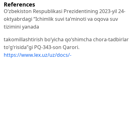
References
Oʻzbekiston Respublikasi Prezidentining 2023-yil 24-
oktyabrdagi “Ichimlik suvi taʼminoti va oqova suv
tizimini yanada
takomillashtirish boʻyicha qoʻshimcha chora-tadbirlar
toʻgʻrisida”gi PQ-343-son Qarori.
https://www.lex.uz/uz/docs/-
O‘zbekiston Respublikasi Prezidentining 2025-yil 30-
yanvardagi ““Oʻzbekiston — 2030” strategiyasini “Atrof-
muhitni
asrash va “yashil iqtisodiyot” yilida amalga oshirishga
oid davlat dasturi toʻgʻrisida”gi PF-16-son Farmoni.
https://www.
lex.uz/uz/docs/-7369703
“O‘zsuvta’minot” AJ ma’lumotlari.