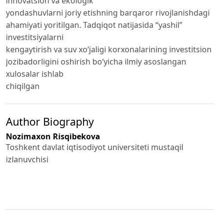
innovatsion va ekologik
yondashuvlarni joriy etishning barqaror rivojlanishdagi
ahamiyati yoritilgan. Tadqiqot natijasida “yashil”
investitsiyalarni
kengaytirish va suv xo‘jaligi korxonalarining investitsion
jozibadorligini oshirish bo‘yicha ilmiy asoslangan
xulosalar ishlab
chiqilgan
Author Biography
Nozimaxon Risqibekova
Toshkent davlat iqtisodiyot universiteti mustaqil
izlanuvchisi