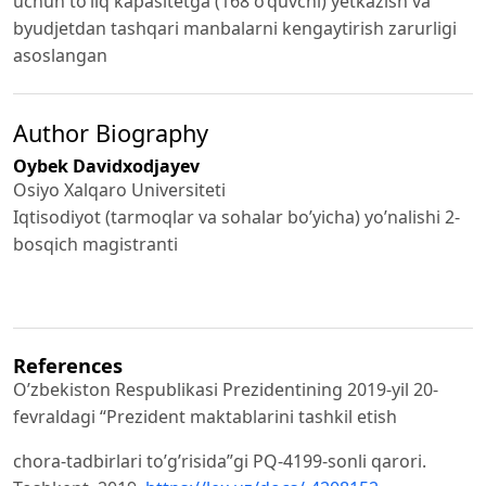
uchun to’liq kapasitetga (168 o’quvchi) yetkazish va
byudjetdan tashqari manbalarni kengaytirish zarurligi
asoslangan
Author Biography
Oybek Davidxodjayev
Osiyo Xalqaro Universiteti
Iqtisodiyot (tarmoqlar va sohalar bo’yicha) yo’nalishi 2-
bosqich magistranti
References
O’zbekiston Respublikasi Prezidentining 2019-yil 20-
fevraldagi “Prezident maktablarini tashkil etish
chora-tadbirlari to’g’risida”gi PQ-4199-sonli qarori.