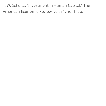
T. W. Schultz, “Investment in Human Capital,” The
American Economic Review, vol. 51, no. 1, pp.
–17, 1961.
G. S. Becker, Human Capital: A Theoretical and Empirical
Analysis, with Special Reference to
Education. Chicago, IL, USA: University of Chicago Press,
1964.
Cambridge Assessment International Education (CAIE),
Annual Report on International Schools
Performance. Cambridge, U.K.: CAIE, 2023.
S. Alkire and J. Foster, “Counting and Multidimensional
Poverty Measurement,” Journal of Public
Economics, vol. 95, no. 7–8, pp. 476–487, 2011.