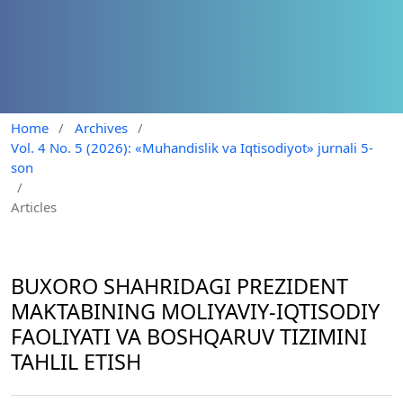
Home
/
Archives
/
Vol. 4 No. 5 (2026): «Muhandislik va Iqtisodiyot» jurnali 5-
son
/
Articles
BUXORO SHAHRIDAGI PREZIDENT
MAKTABINING MOLIYAVIY-IQTISODIY
FAOLIYATI VA BOSHQARUV TIZIMINI
TAHLIL ETISH