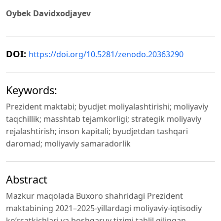
Oybek Davidxodjayev
DOI:
https://doi.org/10.5281/zenodo.20363290
Keywords:
Prezident maktabi; byudjet moliyalashtirishi; moliyaviy
taqchillik; masshtab tejamkorligi; strategik moliyaviy
rejalashtirish; inson kapitali; byudjetdan tashqari
daromad; moliyaviy samaradorlik
Abstract
Mazkur maqolada Buxoro shahridagi Prezident
maktabining 2021–2025-yillardagi moliyaviy-iqtisodiy
ko’rsatkichlari va boshqaruv tizimi tahlil qilingan.