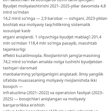
Byudjet moliyalashtirishi 2021–2025-yillar davomida 4,8
mlrd so’mdan
14,2 mlrd so’mga — 2,9 barobar — oshgani, 2023-yildan
boshlab esa moliyaviy taqchillikning sistematik
xususiyat kasb
etgani aniqlandi. 1 o’quvchiga byudjet mablag’i 201,4
mln so’mdan 118,4 mln so’mga pasayib, masshtab
tejamkorligi
effekti kuzatilmoqda. Rivojlantirish jamg’armasining
74,2 mlrd so’mdan amalda nolga tushishi byudjetdan
tashqari daromad
manbalarining yo’qolganligini anglatadi. Ilmiy yangilik
sifatida muassasaning moliyaviy rivojlanishida ikki
bosqich —
infratuzilma (2021–2022) va operatsion faoliyat (2023–
2025) — bosqichlari aniqlangan va moliyaviy
barqarorlikka erishish