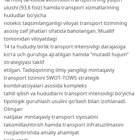
ulushi (93,6 foiz) hamda transport xizmatlarining
hududlar bo‘yicha
notekis taqsimlanganligi viloyat transport tizimining
asosiy zaif jihatlari sifatida baholangan. Muallif
tomonidan viloyatdagi
14 ta hududiy birlik transport intensivligi darajasiga
ko‘ra uch guruhga ajratilgan hamda “mutadil hujum”
strategiyasi taklif
etilgan. Tadqiqotning ilmiy yangiligi mintaqaviy
transport tizimini SWOT–TOWS strategik
kombinatsiyalari asosida kompleks
tahlil qilish va hududlarni transport intensivligi bo‘yicha
tipologik guruhlash usulini qo‘llash bilan izohlanadi.
Olingan
natijalar mintaqaviy transport siyosatini
takomillashtirish hamda transport infratuzilmasini
rivojlantirishda amaliy ahamiyat