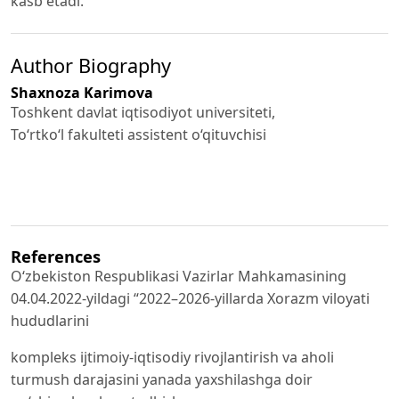
kasb etadi.
Author Biography
Shaxnoza Karimova
Toshkent davlat iqtisodiyot universiteti,
To‘rtko‘l fakulteti assistent o‘qituvchisi
References
Oʻzbekiston Respublikasi Vazirlar Mahkamasining
04.04.2022-yildagi “2022–2026-yillarda Xorazm viloyati
hududlarini
kompleks ijtimoiy-iqtisodiy rivojlantirish va aholi
turmush darajasini yanada yaxshilashga doir