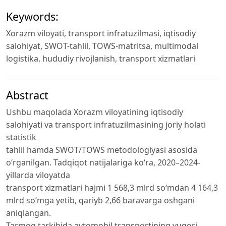
Keywords:
Xorazm viloyati, transport infratuzilmasi, iqtisodiy
salohiyat, SWOT-tahlil, TOWS-matritsa, multimodal
logistika, hududiy rivojlanish, transport xizmatlari
Abstract
Ushbu maqolada Xorazm viloyatining iqtisodiy
salohiyati va transport infratuzilmasining joriy holati
statistik
tahlil hamda SWOT/TOWS metodologiyasi asosida
o‘rganilgan. Tadqiqot natijalariga ko‘ra, 2020–2024-
yillarda viloyatda
transport xizmatlari hajmi 1 568,3 mlrd so‘mdan 4 164,3
mlrd so‘mga yetib, qariyb 2,66 baravarga oshgani
aniqlangan.
Tarmoq tarkibida avtomobil transportining yuqori