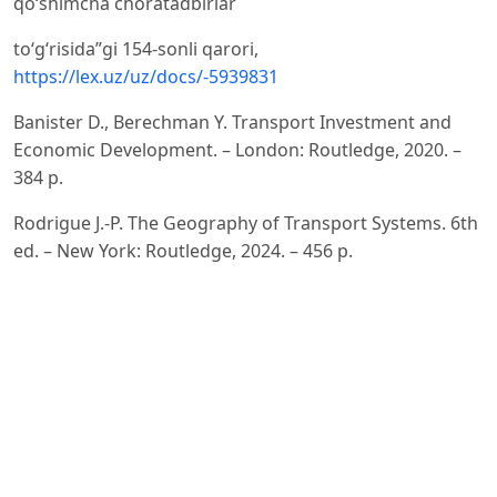
qoʻshimcha choratadbirlar
toʻgʻrisida”gi 154-sonli qarori,
https://lex.uz/uz/docs/-5939831
Banister D., Berechman Y. Transport Investment and
Economic Development. – London: Routledge, 2020. –
384 p.
Rodrigue J.-P. The Geography of Transport Systems. 6th
ed. – New York: Routledge, 2024. – 456 p.
Vickerman R. Can high-speed rail have a transformative
effect on the economy? // Transport Policy. – 2018. – Vol.
– P. 31–37.
Sharipova B.B. Xorazm viloyatida transport xizmatlari
ko‘rsatishning amaldagi holati tahlili va uni
rivojlantirishning