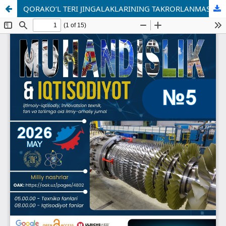
QORAKO‘L TERI JINGALAKLARINING TAKRORLANMAS KO‘RINISHI VA XUSUSIYATLARI