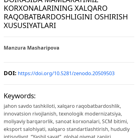
KORXONALARINING XALQARO
RAQOBATBARDOSHLIGINI OSHIRISH
XUSUSIYATLARI
Manzura Masharipova
DOI:
https://doi.org/10.5281/zenodo.20509503
Keywords:
jahon savdo tashkiloti, xalqaro raqobatbardoshlik,
innovatsion rivojlanish, texnologik modernizatsiya,
moliyaviy barqarorlik, sanoat korxonalari, SCM bitimi,
eksport salohiyati, xalqaro standartlashtirish, hududiy
iqtisodiyot, “Yashil savat”, global qiymat zanjiri