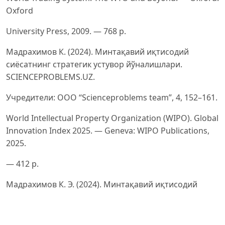
Oxford
University Press, 2009. — 768 p.
Мадрахимов К. (2024). Минтақавий иқтисодий
сиёсатнинг стратегик устувор йўналишлари.
SCIENCEPROBLEMS.UZ.
Учредители: ООО “Scienceproblems team”, 4, 152–161.
World Intellectual Property Organization (WIPO). Global
Innovation Index 2025. — Geneva: WIPO Publications,
2025.
— 412 p.
Мадрахимов К. Э. (2024). Минтақавий иқтисодий
сиёсатнинг мақсадли амалга ошириш йўналишлари.
Scientific