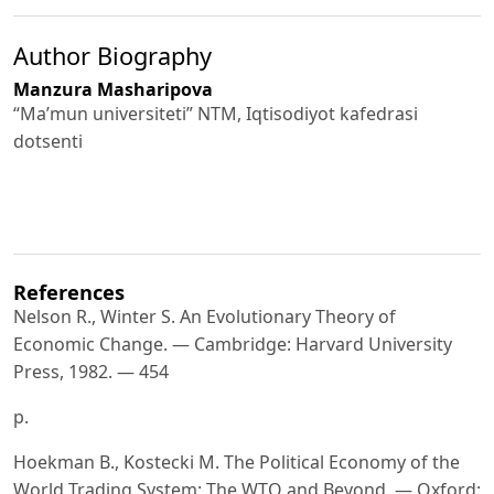
Author Biography
Manzura Masharipova
“Ma’mun universiteti” NTM, Iqtisodiyot kafedrasi
dotsenti
References
Nelson R., Winter S. An Evolutionary Theory of
Economic Change. — Cambridge: Harvard University
Press, 1982. — 454
p.
Hoekman B., Kostecki M. The Political Economy of the
World Trading System: The WTO and Beyond. — Oxford: