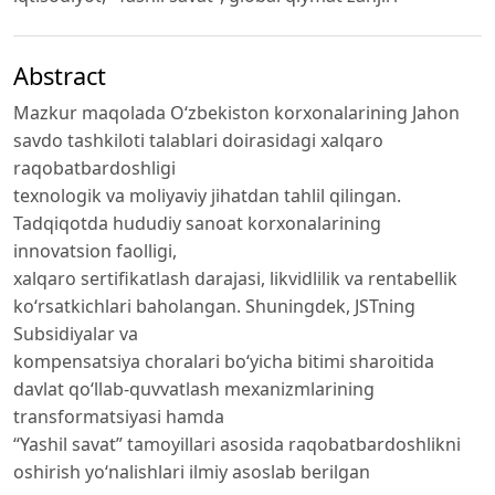
Abstract
Mazkur maqolada O‘zbekiston korxonalarining Jahon
savdo tashkiloti talablari doirasidagi xalqaro
raqobatbardoshligi
texnologik va moliyaviy jihatdan tahlil qilingan.
Tadqiqotda hududiy sanoat korxonalarining
innovatsion faolligi,
xalqaro sertifikatlash darajasi, likvidlilik va rentabellik
ko‘rsatkichlari baholangan. Shuningdek, JSTning
Subsidiyalar va
kompensatsiya choralari bo‘yicha bitimi sharoitida
davlat qo‘llab-quvvatlash mexanizmlarining
transformatsiyasi hamda
“Yashil savat” tamoyillari asosida raqobatbardoshlikni
oshirish yo‘nalishlari ilmiy asoslab berilgan