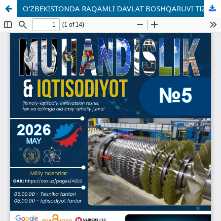
O‘ZBEKISTONDA RAQAMLI DAVLAT BOSHQARUVI TIZIMINI RIVOJLANTIRISHNING USTUVOR YO‘NALISHLARI