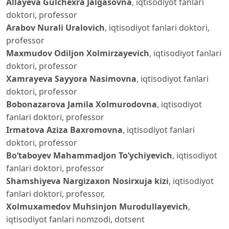
Allayeva Gulchexra Jalgasovna
, iqtisodiyot fanlari
doktori, professor
Arabov Nurali Uralovich
, iqtisodiyot fanlari doktori,
professor
Maxmudov Odiljon Xolmirzayevich
, iqtisodiyot fanlari
doktori, professor
Xamrayeva Sayyora Nasimovna
, iqtisodiyot fanlari
doktori, professor
Bobonazarova Jamila Xolmurodovna
, iqtisodiyot
fanlari doktori, professor
Irmatova Aziza Baxromovna
, iqtisodiyot fanlari
doktori, professor
Bo‘taboyev Mahammadjon To‘ychiyevich
, iqtisodiyot
fanlari doktori, professor
Shamshiyeva Nargizaxon Nosirxuja kizi
, iqtisodiyot
fanlari doktori, professor,
Xolmuxamedov Muhsinjon Murodullayevich
,
iqtisodiyot fanlari nomzodi, dotsent