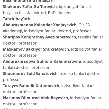
Bosh muharrir o‘rinbosari:
Shakarov Zafar G‘afforovich
, iqtisodiyot fanlari
bo‘yicha falsafa doktori, PhD, dotsent
Tahrir hay’ati:
Abduraхmanov Kalandar Xodjayevich
, O‘z FA
akademigi, iqtisodiyot fanlari doktori, professor
Sharipov Kongratbay Avezimbetovich
, texnika fanlari
doktori, professor
Maxkamov Baxtiyor Shuxratovich
, iqtisodiyot fanlari
doktori, professor
Abduraxmanova Gulnora Kalandarovna
, iqtisodiyot
fanlari doktori, professor
Shaumarov Said Sanatovich
, texnika fanlari doktori,
professor
Turayev Bahodir Xatamovich
, iqtisodiyot fanlari
doktori, professor
Nasimov Dilmurod Abdulloyevich
, iqtisodiyot fanlari
doktori, professor