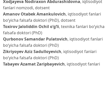
Xodjayeva Nodiraxon Abdurashidovna
, iqtisodiyot
fanlari nomzodi, dotsent
Amanov Otabek Amankulovich
, iqtisodiyot fanlari
bo‘yicha falsafa doktori (PhD), dotsent
Toxirov Jaloliddin Ochil o‘g‘li
, texnika fanlari bo‘yicha
falsafa doktori (PhD)
Qurbonov Samandar Pulatovich
, iqtisodiyot fanlari
bo‘yicha falsafa doktori (PhD)
Zikriyoyev Aziz Sadulloyevich
, iqtisodiyot fanlari
bo‘yicha falsafa doktori (PhD)
Tabayev Azamat Zaripbayevich
, iqtisodiyot fanlari
bo‘yicha falsafa doktori (PhD)
Sxay Lana Aleksandrovna
, iqtisodiyot fanlari bo‘yicha
falsafa doktori (PhD), dotsent
Ismoilova Gulnora Fayzullayevna
, iqtisodiyot fanlari
nomzodi, dotsent
Djumaniyazov Umrbek Ilxamovich
, iqtisodiyot fanlari
nomzodi, dotsent