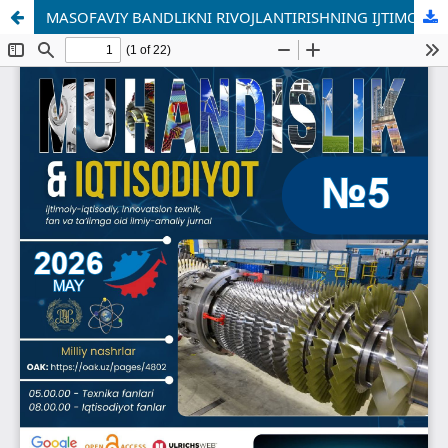
MASOFAVIY BANDLIKNI RIVOJLANTIRISHNING IJTIMOIY-IQTISODIY VA IQTISODIY OMILLARI