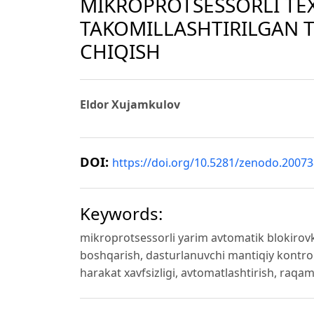
MIKROPROTSESSORLI TE
TAKOMILLASHTIRILGAN T
CHIQISH
Eldor Xujamkulov
DOI:
https://doi.org/10.5281/zenodo.2007
Keywords:
mikroprotsessorli yarim avtomatik blokirovka
boshqarish, dasturlanuvchi mantiqiy kontroller
harakat xavfsizligi, avtomatlashtirish, raqa