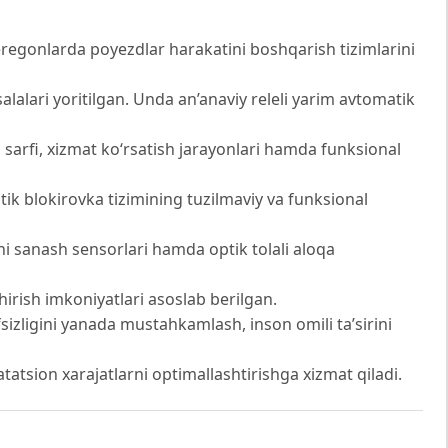
regonlarda poyezdlar harakatini boshqarish tizimlarini
lalari yoritilgan. Unda an’anaviy releli yarim avtomatik
a sarfi, xizmat ko‘rsatish jarayonlari hamda funksional
k blokirovka tizimining tuzilmaviy va funksional
rni sanash sensorlari hamda optik tolali aloqa
hirish imkoniyatlari asoslab berilgan.
sizligini yanada mustahkamlash, inson omili ta’sirini
tatsion xarajatlarni optimallashtirishga xizmat qiladi.