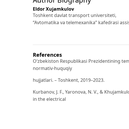
Eldor Xujamkulov
Toshkent davlat transport universiteti,
“Avtomatika va telemexanika” kafedrasi assi
References
O‘zbekiston Respublikasi Prezidentining temir
normativ-huquqiy
hujjatlari. – Toshkent, 2019–2023.
Kurbanov, J. F., Yaronova, N. V., & Khujamkul
in the electrical
centralization and control system based on
Automation Conference