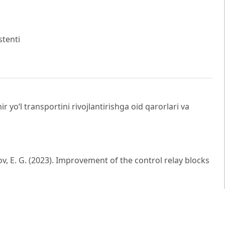
stenti
 yo‘l transportini rivojlantirishga oid qarorlari va
ov, E. G. (2023). Improvement of the control relay blocks
 modern elements. In: 2023 International Russian