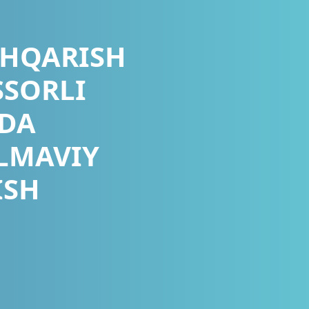
SHQARISH
SSORLI
IDA
LMAVIY
ISH