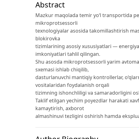
Abstract
Mazkur maqolada temir yo‘l transportida pe
mikroprotsessorli
texnologiyalar asosida takomillashtirish masa
blokirovka
tizimlarining asosiy xususiyatlari — energiy
imkoniyatlari tahlil qilingan.
Shu asosda mikroprotsessorli yarim avtomati
sxemasi ishlab chiqilib,
dasturlanuvchi mantiqiy kontrollerlar, o‘qla
vositalaridan foydalanish orqali
tizimning ishonchliligi va samaradorligini os
Taklif etilgan yechim poyezdlar harakati xavf
kamaytirish, axborot
almashinuvi tezligini oshirish hamda eksplua
Author Biography