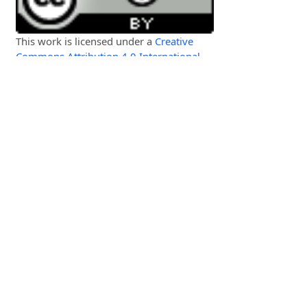
This work is licensed under a
Creative
Commons Attribution 4.0 International
License
.