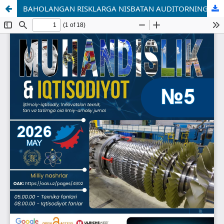
BAHOLANGAN RISKLARGA NISBATAN AUDITORNING HATTI-HARAKATLARI