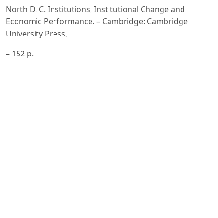
North D. C. Institutions, Institutional Change and
Economic Performance. – Cambridge: Cambridge
University Press,
– 152 p.
Mustafakulov Sh. I. Hududiy iqtisodiy rivojlanishni
boshqarish mexanizmlari. – Toshkent: Fan, 2020. – 304
b.
Berkinov B. B. O‘zbekistonda sanoatni hududiy
rivojlantirish muammolari. – Toshkent: Iqtisodiyot, 2021.
– 280 b.
O‘zbekiston Respublikasi Prezidentining 28.01.2022-
yildagi “2022 — 2026-yillarga moʻljallangan Yangi
Oʻzbekistonning
taraqqiyot strategiyasi toʻgʻrisida” PF–60-son Farmoni //