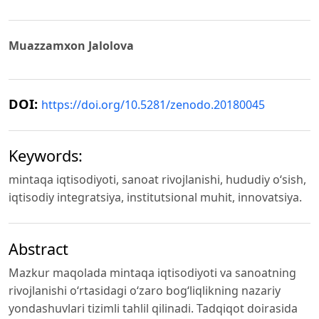
Muazzamxon Jalolova
DOI:
https://doi.org/10.5281/zenodo.20180045
Keywords:
mintaqa iqtisodiyoti, sanoat rivojlanishi, hududiy oʻsish,
iqtisodiy integratsiya, institutsional muhit, innovatsiya.
Abstract
Mazkur maqolada mintaqa iqtisodiyoti va sanoatning
rivojlanishi oʻrtasidagi oʻzaro bogʻliqlikning nazariy
yondashuvlari tizimli tahlil qilinadi. Tadqiqot doirasida