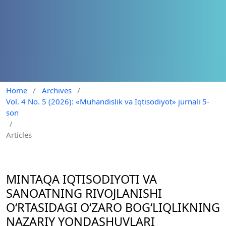
Home
/
Archives
/
Vol. 4 No. 5 (2026): «Muhandislik va Iqtisodiyot» jurnali 5-
son
/
Articles
MINTAQA IQTISODIYOTI VA
SANOATNING RIVOJLANISHI
O‘RTASIDAGI O‘ZARO BOG‘LIQLIKNING
NAZARIY YONDASHUVLARI