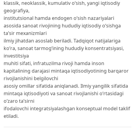
klassik, neoklassik, kumulativ oʻsish, yangi iqtisodiy
geografiya,
institutsional hamda endogen oʻsish nazariyalari
asosida sanoat rivojining hududiy iqtisodiy oʻsishga
taʼsir mexanizmlari
ilmiy jihatdan asoslab beriladi. Tadqiqot natijalariga
koʻra, sanoat tarmogʻining hududiy konsentratsiyasi,
investitsiya
muhiti sifati, infratuzilma rivoji hamda inson
kapitalining darajasi mintaqa iqtisodiyotining barqaror
rivojlanishini belgilovchi
asosiy omillar sifatida aniqlanadi. Ilmiy yangilik sifatida
mintaqa iqtisodiyoti va sanoat rivojlanishi oʻrtasidagi
oʻzaro taʼsirni
ifodalovchi integratsiyalashgan konseptual model taklif
etiladi.