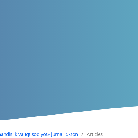
andislik va Iqtisodiyot» jurnali 5-son
/
Articles