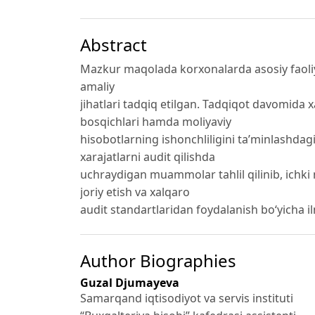
Abstract
Mazkur maqolada korxonalarda asosiy faoliya
amaliy
jihatlari tadqiq etilgan. Tadqiqot davomida 
bosqichlari hamda moliyaviy
hisobotlarning ishonchliligini ta’minlashdag
xarajatlarni audit qilishda
uchraydigan muammolar tahlil qilinib, ichki 
joriy etish va xalqaro
audit standartlaridan foydalanish bo‘yicha ilm
Author Biographies
Guzal Djumayeva
Samarqand iqtisodiyot va servis instituti