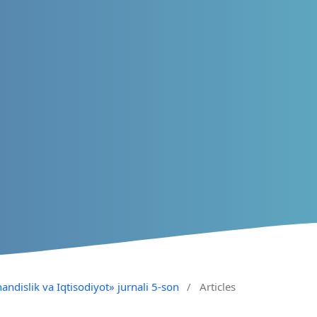
andislik va Iqtisodiyot» jurnali 5-son
/
Articles