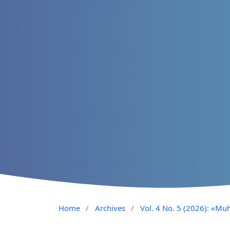
Home
/
Archives
/
Vol. 4 No. 5 (2026): «Muh