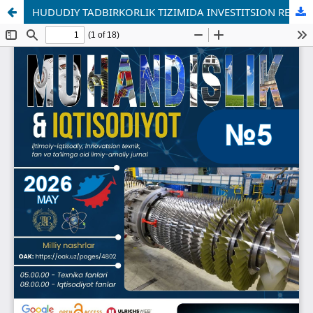
HUDUDIY TADBIRKORLIK TIZIMIDA INVESTITSION RESURSLAR SAMARADORLIGINI BAHOLASHNING INSTITUTSIONAL VA EKONOMETRIK YONDASHUVLARI