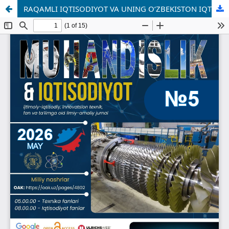
RAQAMLI IQTISODIYOT VA UNING O‘ZBEKISTON IQTISODIY TARAQQIYOTIGA TA’SIRI