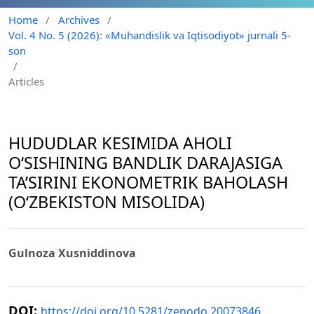
Home
/
Archives
/
Vol. 4 No. 5 (2026): «Muhandislik va Iqtisodiyot» jurnali 5-
son
/
Articles
HUDUDLAR KESIMIDA AHOLI
O‘SISHINING BANDLIK DARAJASIGA
TA’SIRINI EKONOMETRIK BAHOLASH
(O‘ZBEKISTON MISOLIDA)
Gulnoza Xusniddinova
DOI:
https://doi.org/10.5281/zenodo.20073846