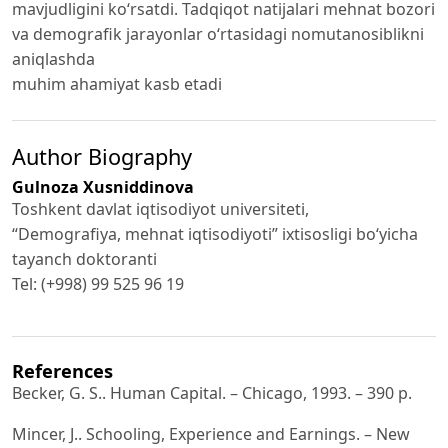
mavjudligini ko‘rsatdi. Tadqiqot natijalari mehnat bozori
va demografik jarayonlar o‘rtasidagi nomutanosiblikni
aniqlashda
muhim ahamiyat kasb etadi
Author Biography
Gulnoza Xusniddinova
Toshkent davlat iqtisodiyot universiteti,
“Demografiya, mehnat iqtisodiyoti” ixtisosligi bo‘yicha
tayanch doktoranti
Tel: (+998) 99 525 96 19
References
Becker, G. S.. Human Capital. – Chicago, 1993. – 390 p.
Mincer, J.. Schooling, Experience and Earnings. – New