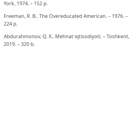
York, 1974. – 152 p.
Freeman, R. B.. The Overeducated American. – 1976. –
224 p.
Abdurahmonov, Q. X.. Mehnat iqtisodiyoti. – Toshkent,
2019. – 320 b.
World Bank. World Development Report. – 2020.
O‘zbekiston Respublikasi Milliy statistika qo‘mitasi
ma’lumotlari.