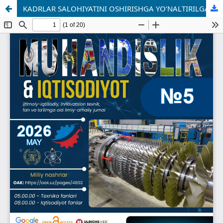
KADRLAR SALOHIYATINI OSHIRISHGA YO‘NALTIRILGAN TASHKILIY-IQTISODIY MEXANIZMLARNI TAKOMILLASHTIRISH