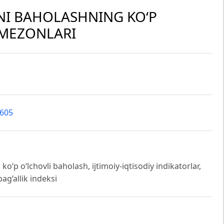
I BAHOLASHNING KO‘P
 MEZONLARI
5605
o‘p o‘lchovli baholash, ijtimoiy-iqtisodiy indikatorlar,
ag‘allik indeksi