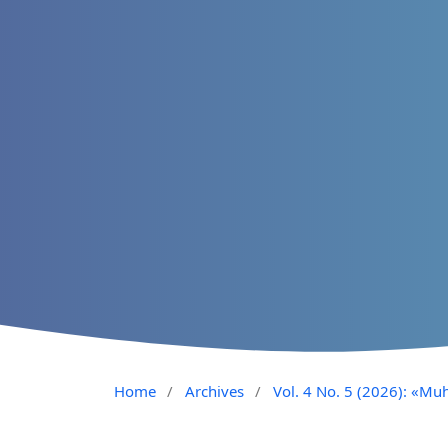
Home
/
Archives
/
Vol. 4 No. 5 (2026): «Muh