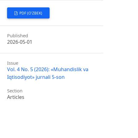
PDF (O'ZBEK)
Published
2026-05-01
Issue
Vol. 4 No. 5 (2026): «Muhandislik va
Iqtisodiyot» jurnali 5-son
Section
Articles
License
Copyright (c) 2026 MUHANDISLIK VA
IQTISODIYOT