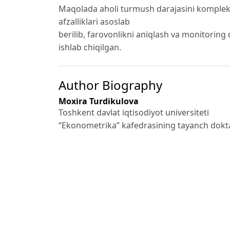
Maqolada aholi turmush darajasini komplek
afzalliklari asoslab
berilib, farovonlikni aniqlash va monitoring qi
ishlab chiqilgan.
Author Biography
Moxira Turdikulova
Toshkent davlat iqtisodiyot universiteti
“Ekonometrika” kafedrasining tayanch dokt
References
Римашевская Н.М. Народное благосостояни
Бобков В.Н. Уровень и качество жизни на