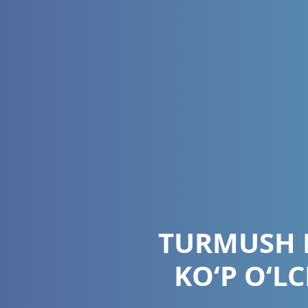
TURMUSH 
KO‘P O‘L