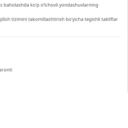
s baholashda ko‘p o‘lchovli yondashuvlarning
lish tizimini takomillashtirish bo‘yicha tegishli takliflar
aronti
е и социальная политика. Москва: Наука, 2013.
селения России. Москва: ВЦУЖ, 2010.