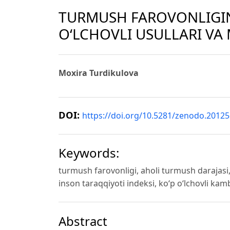
TURMUSH FAROVONLIGIN
O‘LCHOVLI USULLARI VA
Moxira Turdikulova
DOI:
https://doi.org/10.5281/zenodo.2012
Keywords:
turmush farovonligi, aholi turmush darajasi, k
inson taraqqiyoti indeksi, ko‘p o‘lchovli kamb
Abstract