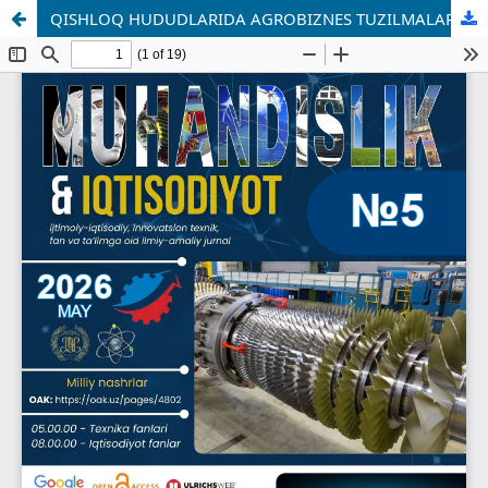
QISHLOQ HUDUDLARIDA AGROBIZNES TUZILMALARINI RIVOJLANTIRISH BORASIDAGI XORIJIY TAJRIBA VA UNDAN FOYDALANISH IMKONIYATLARI