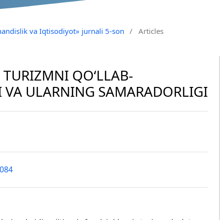
andislik va Iqtisodiyot» jurnali 5-son
/
Articles
 TURIZMNI QOʻLLAB-
 VA ULARNING SAMARADORLIGI
3084