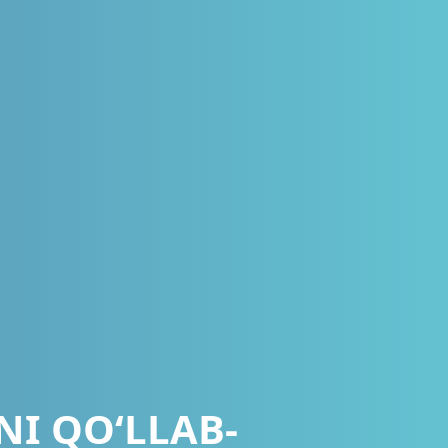
NI QOʻLLAB-