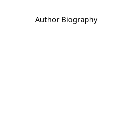
Author Biography
Marjona Shaydulova
Termiz davlat universiteti
Turizm va mehmondoʻstlik mutaxassisligi 2-
References
Hall, C. M., & Page, S. J. (2014). The Geogr
Minnaert, L., Maitland, R., & Miller, G. (2011
403–415.
McCabe, S. (2015). The making of social tour
Research, 52, 122–139.
UNWTO. (2023). Tourism and Inclusive Grow