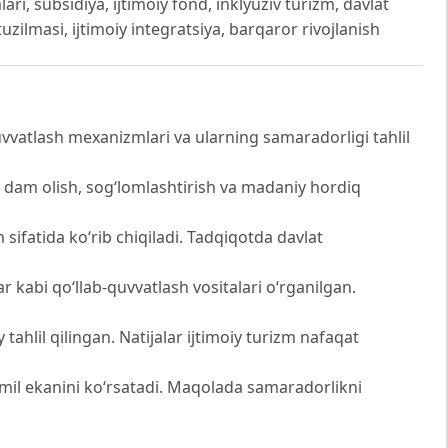
ri, subsidiya, ijtimoiy fond, inklyuziv turizm, davlat
tuzilmasi, ijtimoiy integratsiya, barqaror rivojlanish
vvatlash mexanizmlari va ularning samaradorligi tahlil
a dam olish, sog‘lomlashtirish va madaniy hordiq
 sifatida ko‘rib chiqiladi. Tadqiqotda davlat
 kabi qo‘llab-quvvatlash vositalari o‘rganilgan.
tahlil qilingan. Natijalar ijtimoiy turizm nafaqat
il ekanini ko‘rsatadi. Maqolada samaradorlikni