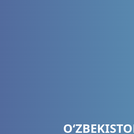
OʻZBEKISTO