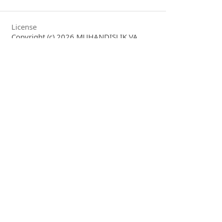
License
Copyright (c) 2026 MUHANDISLIK VA
IQTISODIYOT
This work is licensed under a
Creative
Commons Attribution 4.0 International
License
.