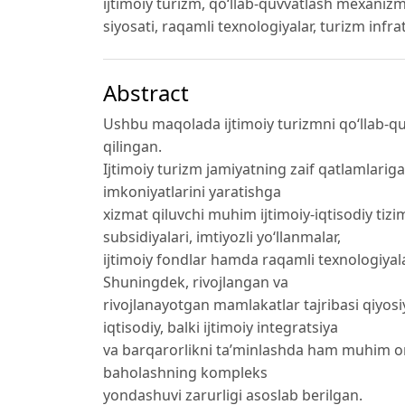
ijtimoiy turizm, qo‘llab-quvvatlash mexanizmla
siyosati, raqamli texnologiyalar, turizm infra
Abstract
Ushbu maqolada ijtimoiy turizmni qo‘llab-qu
qilingan.
Ijtimoiy turizm jamiyatning zaif qatlamlarig
imkoniyatlarini yaratishga
xizmat qiluvchi muhim ijtimoiy-iqtisodiy tizim
subsidiyalari, imtiyozli yo‘llanmalar,
ijtimoiy fondlar hamda raqamli texnologiyalar
Shuningdek, rivojlangan va
rivojlanayotgan mamlakatlar tajribasi qiyosiy 
iqtisodiy, balki ijtimoiy integratsiya
va barqarorlikni ta’minlashda ham muhim om
baholashning kompleks
yondashuvi zarurligi asoslab berilgan.