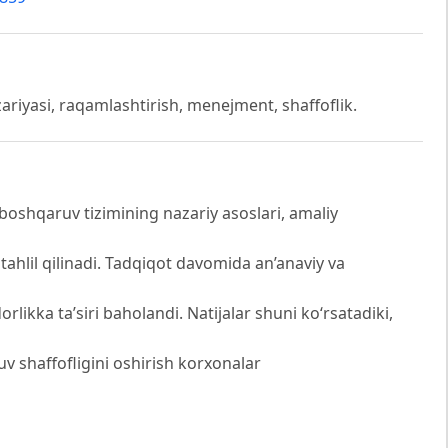
ariyasi, raqamlashtirish, menejment, shaffoflik.
shqaruv tizimining nazariy asoslari, amaliy
ahlil qilinadi. Tadqiqot davomida an’anaviy va
rlikka ta’siri baholandi. Natijalar shuni ko‘rsatadiki,
v shaffofligini oshirish korxonalar