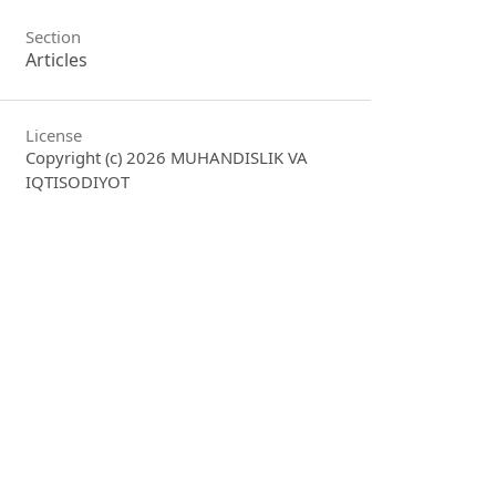
Section
Articles
License
Copyright (c) 2026 MUHANDISLIK VA
IQTISODIYOT
This work is licensed under a
Creative
Commons Attribution 4.0 International
License
.