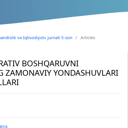
andislik va Iqtisodiyot» jurnali 5-son
/
Articles
RATIV BOSHQARUVNI
G ZAMONAVIY YONDASHUVLARI
LLARI
8859