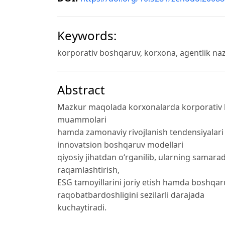
Keywords:
korporativ boshqaruv, korxona, agentlik naz
Abstract
Mazkur maqolada korxonalarda korporativ bo
muammolari
hamda zamonaviy rivojlanish tendensiyalari t
innovatsion boshqaruv modellari
qiyosiy jihatdan o‘rganilib, ularning samarado
raqamlashtirish,
ESG tamoyillarini joriy etish hamda boshqaru
raqobatbardoshligini sezilarli darajada
kuchaytiradi.