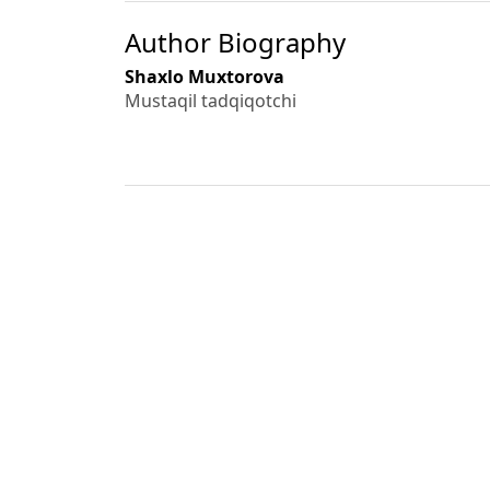
Author Biography
Shaxlo Muxtorova
Mustaqil tadqiqotchi
References
OECD. Principles of Corporate Governance.
World Bank. Corporate Governance Guidelin
Tricker B. Corporate Governance: Principles,
Monks R., Minow N. Corporate Governance.
O‘zbekiston Respublikasi qonunchilik ma’lumo
Taylor Nicole Rogers. “Bank of America Fina