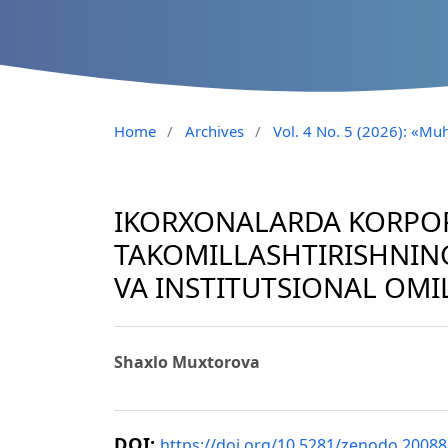
Home
/
Archives
/
Vol. 4 No. 5 (2026): «Muh
IKORXONALARDA KORPO
TAKOMILLASHTIRISHNIN
VA INSTITUTSIONAL OMI
Shaxlo Muxtorova
DOI:
https://doi.org/10.5281/zenodo.2008