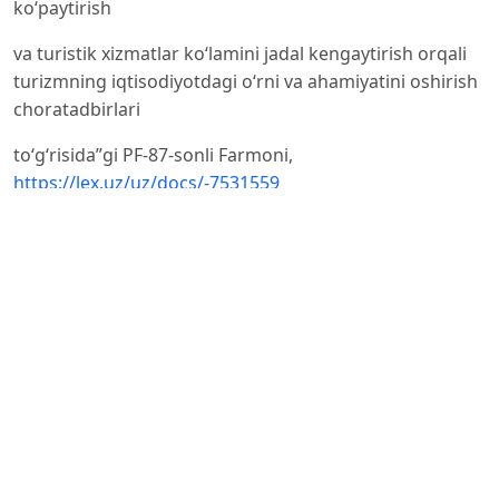
koʻpaytirish
va turistik xizmatlar koʻlamini jadal kengaytirish orqali
turizmning iqtisodiyotdagi oʻrni va ahamiyatini oshirish
choratadbirlari
toʻgʻrisida”gi PF-87-sonli Farmoni,
https://lex.uz/uz/docs/-7531559
Oʻzbekiston Respublikasi Prezidentining 28.01.2022-
yildagi “2022–2026-yillarga moʻljallangan Yangi
Oʻzbekistonning
taraqqiyot strategiyasi toʻgʻrisida”gi PF-60-sonli
Farmoni,
https://lex.uz/ru/docs/-5841063
Hayitboyev R. O‘zbekiston cho‘l hududlarida turizmni
rivojlantirish istiqbollari. Monografiya. — Samarqand:
Samarqand