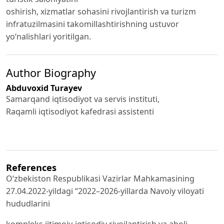
oshirish, xizmatlar sohasini rivojlantirish va turizm
infratuzilmasini takomillashtirishning ustuvor
yo‘nalishlari yoritilgan.
Author Biography
Abduvoxid Turayev
Samarqand iqtisodiyot va servis instituti,
Raqamli iqtisodiyot kafedrasi assistenti
References
Oʻzbekiston Respublikasi Vazirlar Mahkamasining
27.04.2022-yildagi “2022–2026-yillarda Navoiy viloyati
hududlarini
kompleks ijtimoiy-iqtisodiy rivojlantirish va aholi