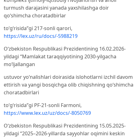
turmush darajasini yanada yaxshilashga doir
qoʻshimcha choratadbirlar
toʻgʻrisida”gi 217-sonli qarori,
https://lex.uz/ru/docs/-5988219
Oʻzbekiston Respublikasi Prezidentining 16.02.2026-
yildagi “Mamlakat taraqqiyotining 2030-yilgacha
moʻljallangan
ustuvor yoʻnalishlari doirasida islohotlarni izchil davom
ettirish va yangi bosqichga olib chiqishning qoʻshimcha
choratadbirlari
toʻgʻrisida”gi PF-21-sonli Farmoni,
https://www.lex.uz/uz/docs/-8050769
Oʻzbekiston Respublikasi Prezidentining 15.05.2025-
yildagi “2025–2026-yillarda sayyohlar oqimini keskin