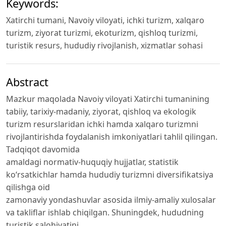
Keywords:
Xatirchi tumani, Navoiy viloyati, ichki turizm, xalqaro
turizm, ziyorat turizmi, ekoturizm, qishloq turizmi,
turistik resurs, hududiy rivojlanish, xizmatlar sohasi
Abstract
Mazkur maqolada Navoiy viloyati Xatirchi tumanining
tabiiy, tarixiy-madaniy, ziyorat, qishloq va ekologik
turizm resurslaridan ichki hamda xalqaro turizmni
rivojlantirishda foydalanish imkoniyatlari tahlil qilingan.
Tadqiqot davomida
amaldagi normativ-huquqiy hujjatlar, statistik
ko‘rsatkichlar hamda hududiy turizmni diversifikatsiya
qilishga oid
zamonaviy yondashuvlar asosida ilmiy-amaliy xulosalar
va takliflar ishlab chiqilgan. Shuningdek, hududning
turistik salohiyatini