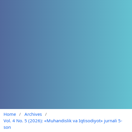
Home
/
Archives
/
Vol. 4 No. 5 (2026): «Muhandislik va Iqtisodiyot» jurnali 5-
son