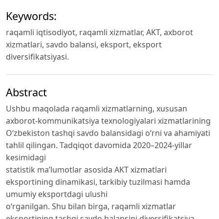
Keywords:
raqamli iqtisodiyot, raqamli xizmatlar, AKT, axborot
xizmatlari, savdo balansi, eksport, eksport
diversifikatsiyasi.
Abstract
Ushbu maqolada raqamli xizmatlarning, xususan
axborot-kommunikatsiya texnologiyalari xizmatlarining
O‘zbekiston tashqi savdo balansidagi o‘rni va ahamiyati
tahlil qilingan. Tadqiqot davomida 2020–2024-yillar
kesimidagi
statistik ma’lumotlar asosida AKT xizmatlari
eksportining dinamikasi, tarkibiy tuzilmasi hamda
umumiy eksportdagi ulushi
oʻrganilgan. Shu bilan birga, raqamli xizmatlar
eksportining tashqi savdo balansini diversifikatsiya