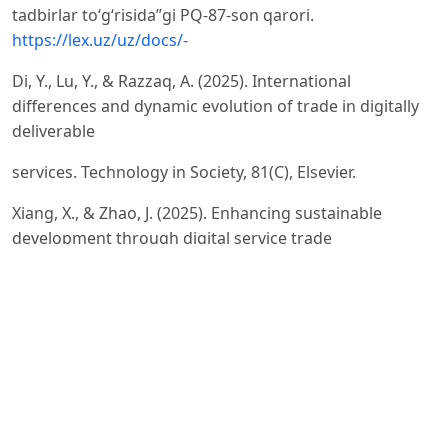
tadbirlar toʻgʻrisida”gi PQ-87-son qarori.
https://lex.uz/uz/docs/-
Di, Y., Lu, Y., & Razzaq, A. (2025). International
differences and dynamic evolution of trade in digitally
deliverable
services. Technology in Society, 81(C), Elsevier.
Xiang, X., & Zhao, J. (2025). Enhancing sustainable
development through digital service trade
liberalization: analyzing
the effects and mechanisms on bilateral imports.
Sustainability, 17(5), 1823. MDPI Sustainability Journal
Zhu, Y., Hu, J., Bao, J., & Han, Q. (2025). Digital Economy
and Trade in Services. Frontiers in Economics and
Management, 6(11), 10–21.