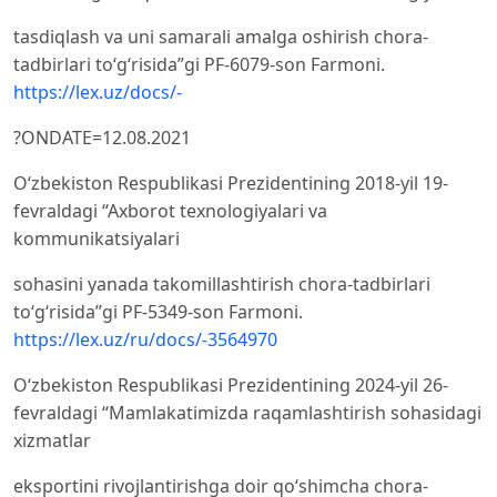
tasdiqlash va uni samarali amalga oshirish chora-
tadbirlari toʻgʻrisida”gi PF-6079-son Farmoni.
https://lex.uz/docs/-
?ONDATE=12.08.2021
Oʻzbekiston Respublikasi Prezidentining 2018-yil 19-
fevraldagi “Axborot texnologiyalari va
kommunikatsiyalari
sohasini yanada takomillashtirish chora-tadbirlari
toʻgʻrisida”gi PF-5349-son Farmoni.
https://lex.uz/ru/docs/-3564970
Oʻzbekiston Respublikasi Prezidentining 2024-yil 26-
fevraldagi “Mamlakatimizda raqamlashtirish sohasidagi
xizmatlar
eksportini rivojlantirishga doir qoʻshimcha chora-