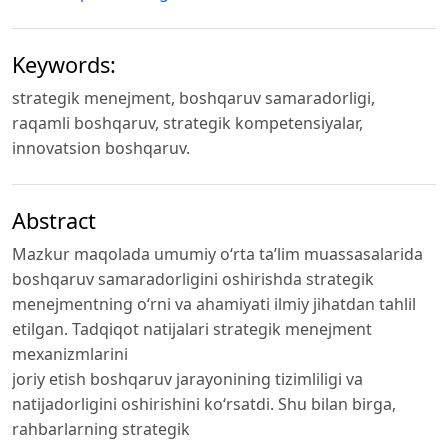
Keywords:
strategik menejment, boshqaruv samaradorligi,
raqamli boshqaruv, strategik kompetensiyalar,
innovatsion boshqaruv.
Abstract
Mazkur maqolada umumiy o‘rta ta’lim muassasalarida
boshqaruv samaradorligini oshirishda strategik
menejmentning o‘rni va ahamiyati ilmiy jihatdan tahlil
etilgan. Tadqiqot natijalari strategik menejment
mexanizmlarini
joriy etish boshqaruv jarayonining tizimliligi va
natijadorligini oshirishini ko‘rsatdi. Shu bilan birga,
rahbarlarning strategik