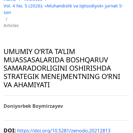
Vol. 4 No. 5 (2026): «Muhandislik va Iqtisodiyot» jurnali 5-
son
/
Articles
UMUMIY O‘RTA TA’LIM
MUASSASALARIDA BOSHQARUV
SAMARADORLIGINI OSHIRISHDA
STRATEGIK MENEJMENTNING O‘RNI
VA AHAMIYATI
Doniyorbek Boymirzayev
DOI:
https://doi.org/10.5281/zenodo.20212813