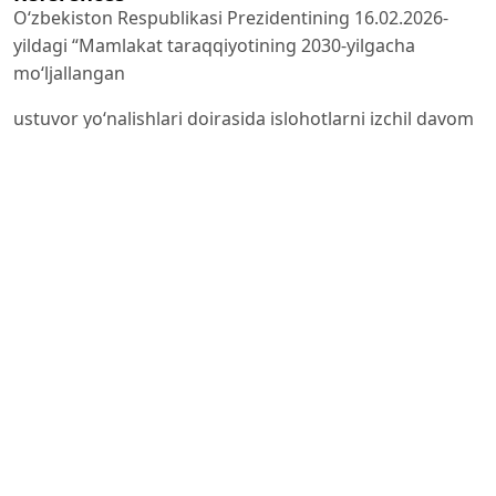
Oʻzbekiston Respublikasi Prezidentining 16.02.2026-
yildagi “Mamlakat taraqqiyotining 2030-yilgacha
moʻljallangan
ustuvor yoʻnalishlari doirasida islohotlarni izchil davom
ettirish va yangi bosqichga olib chiqishning qoʻshimcha
chora-
https://www.researchgate.net/publication/371995466_Th
https://infofinland.fi/education/the-finnish-education-
system
https://arxiv.org/abs/1811.09240?
utm_source=chatgpt.com
https://www.lex.uz/uz/docs/-8050769