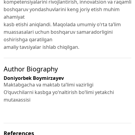
kompetensiyalarini rivojlantirish, innovatsion va raqamli
boshqaruv yondashuvlarini keng joriy etish muhim
ahamiyat
kasb etishi aniqlandi. Maqolada umumiy o‘rta ta’lim
muassasalari uchun boshqaruv samaradorligini
oshirishga qaratilgan
amaliy tavsiyalar ishlab chiqilgan.
Author Biography
Doniyorbek Boymirzayev
Maktabgacha va maktab ta’limi vazirligi
O‘quvchilarni kasbga yo‘naltirish bo‘limi yetakchi
mutaxassisi
References