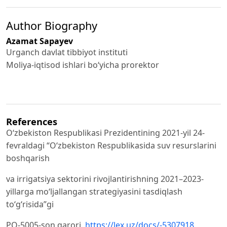
Author Biography
Azamat Sapayev
Urganch davlat tibbiyot instituti
Moliya-iqtisod ishlari bo‘yicha prorektor
References
Oʻzbekiston Respublikasi Prezidentining 2021-yil 24-
fevraldagi “Oʻzbekiston Respublikasida suv resurslarini
boshqarish
va irrigatsiya sektorini rivojlantirishning 2021–2023-
yillarga moʻljallangan strategiyasini tasdiqlash
toʻgʻrisida”gi
PQ-5005-son qarori.
https://lex.uz/docs/-5307918