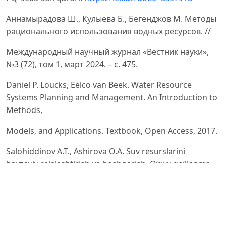
Аннамырадова Ш., Кулыева Б., Бегенджов М. Методы
рационального использования водных ресурсов. //
Международный научный журнал «Вестник науки»,
№3 (72), том 1, март 2024. – с. 475.
Daniel P. Loucks, Eelco van Beek. Water Resource
Systems Planning and Management. An Introduction to
Methods,
Models, and Applications. Textbook, Open Access, 2017.
Salohiddinov A.T., Ashirova O.A. Suv resurslarini
havzaviy rejalashtirish va boshqarish. O‘quv qo‘llanma. –
T.:
TIQXMMI, 2020. – 7 b.
Xidiraliyev K.E., Egamberdiyev A.O., Xomidova M.M.