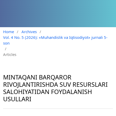
Home
/
Archives
/
Vol. 4 No. 5 (2026): «Muhandislik va Iqtisodiyot» jurnali 5-
son
/
Articles
MINTAQANI BARQAROR
RIVOJLANTIRISHDA SUV RESURSLARI
SALOHIYATIDAN FOYDALANISH
USULLARI