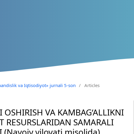
andislik va Iqtisodiyot» jurnali 5-son
/
Articles
I OSHIRISH VA KAMBAG‘ALLIKNI
T RESURSLARIDAN SAMARALI
avoiy viloyati misolida)