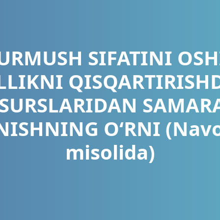
URMUSH SIFATINI OSH
LLIKNI QISQARTIRISH
SURSLARIDAN SAMAR
ISHNING O‘RNI (Navoiy
misolida)