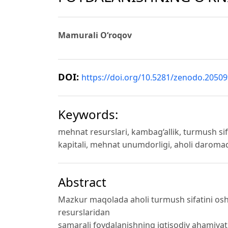
Mamurali O‘roqov
DOI:
https://doi.org/10.5281/zenodo.2050
Keywords:
mehnat resurslari, kambag‘allik, turmush sifa
kapitali, mehnat unumdorligi, aholi daromad
Abstract
Mazkur maqolada aholi turmush sifatini oshi
resurslaridan
samarali foydalanishning iqtisodiy ahamiyat