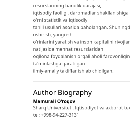
resurslarining bandlik darajasi,
iqtisodiy faolligi, daromadlar shakllanishig
o‘rni statistik va iqtisodiy
tahlil usullari asosida baholangan. Shunin
oshirish, yangi ish
o‘rinlarini yaratish va inson kapitalini rivojl
natijasida mehnat resurslaridan
oqilona foydalanish orqali aholi farovonligin
ta’minlashga qaratilgan
ilmiy-amaliy takliflar ishlab chiqilgan.
Author Biography
Mamurali O‘roqov
Sharq Universiteti, Iqtisodiyot va axborot te
tel: +998-94-227-3131