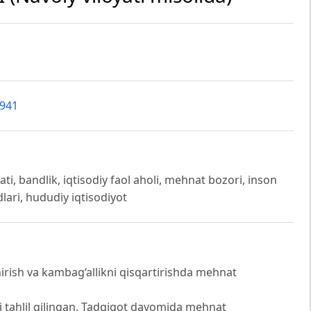
9941
ti, bandlik, iqtisodiy faol aholi, mehnat bozori, inson
lari, hududiy iqtisodiyot
rish va kambag‘allikni qisqartirishda mehnat
i tahlil qilingan. Tadqiqot davomida mehnat