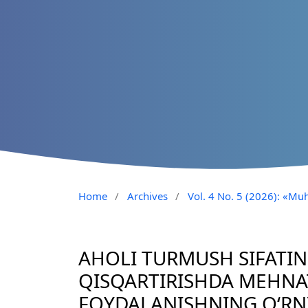
Home
/
Archives
/
Vol. 4 No. 5 (2026): «Muh
AHOLI TURMUSH SIFATIN
QISQARTIRISHDA MEHNA
FOYDALANISHNING O‘RNI (N