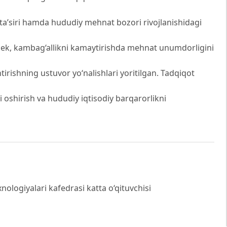
a ta’siri hamda hududiy mehnat bozori rivojlanishidagi
gdek, kambag‘allikni kamaytirishda mehnat unumdorligini
antirishning ustuvor yo‘nalishlari yoritilgan. Tadqiqot
i oshirish va hududiy iqtisodiy barqarorlikni
xnologiyalari kafedrasi katta o‘qituvchisi