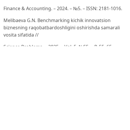
Finance & Accounting. – 2024. – №5. – ISSN: 2181-1016.
Melibaeva G.N. Benchmarking kichik innovatsion
biznesning raqobatbardoshligini oshirishda samarali
vosita sifatida //
Science Problems. – 2025. – Vol. 5, №S5. – P. 55–65. –
URL:
https://ideas.repec.org/a/xxx/science/y2025i5s5p55-
65.html
Damodaran A. Valuation Approaches and Metrics: A
Survey of the Theory and Evidence // Foundations and
Trends in
Finance. – 2007. – Vol. 1, №8. – P. 693–784. – DOI:
https://doi.org/10.1561/0500000013
Xiao J., Wen Z., Jiang X., Yu L., Wang S. Three-stage