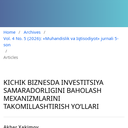
Home
/
Archives
/
Vol. 4 No. 5 (2026): «Muhandislik va Iqtisodiyot» jurnali 5-
son
/
Articles
KICHIK BIZNESDA INVESTITSIYA
SAMARADORLIGINI BAHOLASH
MEXANIZMLARINI
TAKOMILLASHTIRISH YO‘LLARI
Akbar Xakimov