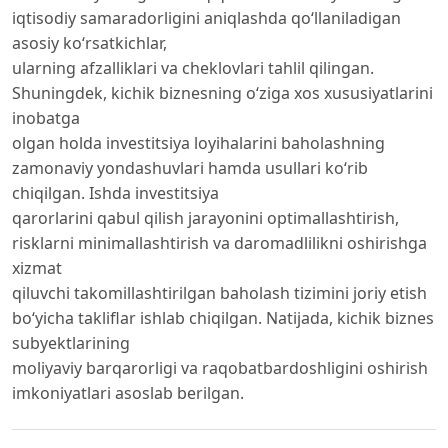
iqtisodiy samaradorligini aniqlashda qo‘llaniladigan
asosiy ko‘rsatkichlar,
ularning afzalliklari va cheklovlari tahlil qilingan.
Shuningdek, kichik biznesning o‘ziga xos xususiyatlarini
inobatga
olgan holda investitsiya loyihalarini baholashning
zamonaviy yondashuvlari hamda usullari ko‘rib
chiqilgan. Ishda investitsiya
qarorlarini qabul qilish jarayonini optimallashtirish,
risklarni minimallashtirish va daromadlilikni oshirishga
xizmat
qiluvchi takomillashtirilgan baholash tizimini joriy etish
bo‘yicha takliflar ishlab chiqilgan. Natijada, kichik biznes
subyektlarining
moliyaviy barqarorligi va raqobatbardoshligini oshirish
imkoniyatlari asoslab berilgan.