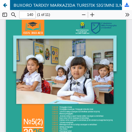
BUXORO TARIXIY MARKAZIDA TURISTIK SIG‘IMNI ILMIY ASOSDA BOSHQARISH: KOʻKALDOSH MADRASASI TAJRIBASI