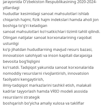
jarayonida Oʻzbekiston Respublikasining 2020-2024-
yillardagi
hududlar kesimidagi sanoat mahsulotlari ishlab
chiqarish hajmi, fizik hajm indekslari hamda aholi jon
boshiga toʻgʻri keladigan
sanoat mahsulotlari koʻrsatkichlari tizimli tahlil qilindi.
Olingan natijalar sanoat korxonalarining raqobat
ustunligi
koʻp jihatdan hududlarning mavjud resurs bazasi,
innovatsion salohiyati va inson kapitali darajasiga
bevosita bogʻliqligini
koʻrsatdi. Tadqiqot yakunida sanoat korxonalarida
nomoddiy resurslarni rivojlantirish, innovatsion
faoliyatni kengaytirish,
ilmiy-tadqiqot markazlarini tashkil etish, malakali
kadrlar tayyorlash hamda VRIO modeli asosida
resurslarni strategik
boshqarish boʻyicha amaliy xulosa va takliflar