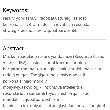
Keywords:
resurs yondashuvi, raqobat ustunligi, sanoat
korxonalari, VRIO modeli, innovatsion resurslar,
strategik boshqaruv, raqobatbardoshlik.
Abstract
Mazkur maqolada resurs yondashuvi (Resource-Based
View — RBV) asosida sanoat korxonalarining
barqaror raqobat ustunligini shakllantirish masalalari
tadqiq etilgan. Tadqiqotning asosiy maqsadi
korxonalarning moddiy,
moliyaviy, texnologik, insoniy va intellektual
resurslaridan samarali foydalanish orqali uzoq
muddatli raqobatbardoshlikni
taʼminlash imkoniyatlarini aniqlashdan iborat. Tadqiqot