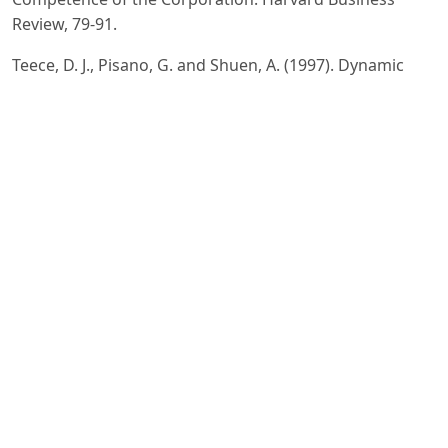
Review, 79-91.
Teece, D. J., Pisano, G. and Shuen, A. (1997). Dynamic
capabilities and strategic management. Strat. Mgmt. J.,
18:
-533.
https://doi.org/10.1002/(SICI)1097-
0266(199708)18:7
<509::AID-SMJ882>3.0.CO;2-Z.
Barney, J., Wright, M., & Ketchen Jr., D. J. (2001). The
resource-based view of the firm: Ten years after 1991.
Journal
of Management, 27(6), 625-641.
Lockett, A., O’Shea, R. P., & Wright, M. (2008). The
Development of the Resource-based View: Reflections
from Birger
Wernerfelt 1. August, Organization Studies, 29(8-9):