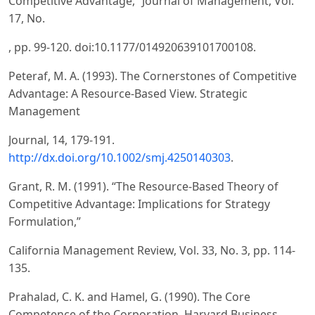
Competitive Advantage,” Journal of Management, Vol.
17, No.
, pp. 99-120. doi:10.1177/014920639101700108.
Peteraf, M. A. (1993). The Cornerstones of Competitive
Advantage: A Resource-Based View. Strategic
Management
Journal, 14, 179-191.
http://dx.doi.org/10.1002/smj.4250140303
.
Grant, R. M. (1991). “The Resource-Based Theory of
Competitive Advantage: Implications for Strategy
Formulation,”
California Management Review, Vol. 33, No. 3, pp. 114-
135.
Prahalad, C. K. and Hamel, G. (1990). The Core
Competence of the Corporation. Harvard Business