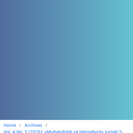
Home
/
Archives
/
Vol. 4 No. 5 (2026): «Muhandislik va Iqtisodiyot» jurnali 5-