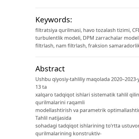
Keywords:
filtratsiya qurilmasi, havo tozalash tizimi, 
turbulentlik modeli, DPM zarrachalar modeli
filtrlash, nam filtrlash, fraksion samaradorli
Abstract
Ushbu qiyosiy-tahliliy maqolada 2020–2023-yil
13 ta
xalqaro tadqiqot ishlari sistematik tahlil qili
qurilmalarini raqamli
modellashtirish va parametrik optimallashtir
Tahlil natijasida
sohadagi tadqiqot ishlarining to‘rtta ustuvor 
qurilmalarining konstruktiv-