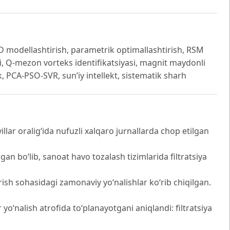
CFD modellashtirish, parametrik optimallashtirish, RSM
, Q-mezon vorteks identifikatsiyasi, magnit maydonli
k, PCA-PSO-SVR, sun’iy intellekt, sistematik sharh
lar oralig‘ida nufuzli xalqaro jurnallarda chop etilgan
ngan bo‘lib, sanoat havo tozalash tizimlarida filtratsiya
ish sohasidagi zamonaviy yo‘nalishlar ko‘rib chiqilgan.
yo‘nalish atrofida to‘planayotgani aniqlandi: filtratsiya