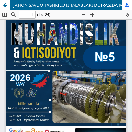
JAHON SAVDO TASHKILOTI TALABLARI DOIRASIDA MAMLAKATIMIZ KORXONALARINING XALQARO RAQOBATBARDOSHLIGINI OSHIRISH XUSUSIYATLARI