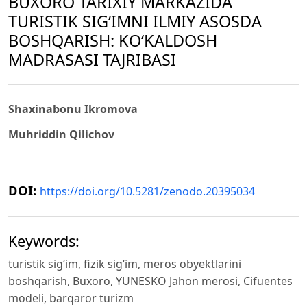
BUXORO TARIXIY MARKAZIDA
TURISTIK SIG‘IMNI ILMIY ASOSDA
BOSHQARISH: KOʻKALDOSH
MADRASASI TAJRIBASI
Shaxinabonu Ikromova
Muhriddin Qilichov
DOI:
https://doi.org/10.5281/zenodo.20395034
Keywords:
turistik sigʻim, fizik sigʻim, meros obyektlarini
boshqarish, Buxoro, YUNESKO Jahon merosi, Cifuentes
modeli, barqaror turizm