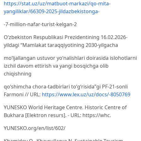
https://stat.uz/uz/matbuot-markazi/qo-mita-
yangiliklar/66309-2025-jildazbekistonga-
-7-million-nafar-turist-kelgan-2
O‘zbekiston Respublikasi Prezidentining 16.02.2026-
yildagi “Mamlakat taraqqiyotining 2030-yilgacha
moʻljallangan ustuvor yoʻnalishlari doirasida islohotlarni
izchil davom ettirish va yangi bosqichga olib
chiqishning
qoʻshimcha chora-tadbirlari toʻgʻrisida”gi PF-21-sonli
Farmoni // URL:
https://www.lex.uz/uz/docs/-8050769
YUNESKO World Heritage Centre. Historic Centre of
Bukhara [Elektron resurs]. - URL: https://whc.
YUNESKO.org/en/list/602/
Khamidov O., Khayrullaeva N. Sustainable Tourism