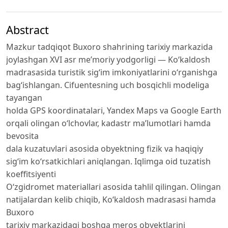
Abstract
Mazkur tadqiqot Buxoro shahrining tarixiy markazida
joylashgan XVI asr meʼmoriy yodgorligi — Koʻkaldosh
madrasasida turistik sigʻim imkoniyatlarini oʻrganishga
bagʻishlangan. Cifuentesning uch bosqichli modeliga
tayangan
holda GPS koordinatalari, Yandex Maps va Google Earth
orqali olingan oʻlchovlar, kadastr maʼlumotlari hamda
bevosita
dala kuzatuvlari asosida obyektning fizik va haqiqiy
sigʻim koʻrsatkichlari aniqlangan. Iqlimga oid tuzatish
koeffitsiyenti
Oʻzgidromet materiallari asosida tahlil qilingan. Olingan
natijalardan kelib chiqib, Koʻkaldosh madrasasi hamda
Buxoro
tarixiy markazidagi boshqa meros obyektlarini