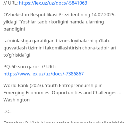
// URL:
https://lex.uz/uz/docs/-5841063
Oʻzbekiston Respublikasi Prezidentining 14.02.2025-
yildagi “Yoshlar tadbirkorligini hamda ularning
bandligini
taʼminlashga qaratilgan biznes loyihalarni qoʻllab-
quvvatlash tizimini takomillashtirish chora-tadbirlari
toʻgʻrisida”gi
PQ-60-son qarori // URL:
https://www.lex.uz/uz/docs/-7386867
World Bank (2023). Youth Entrepreneurship in
Emerging Economies: Opportunities and Challenges. –
Washington
D.C.
Ergashev O. Kichik innovatsion korxonalar rivojlanishida