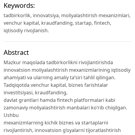
Keywords:
tadbirkorlik, innovatsiya, moliyalashtirish mexanizmlari,
venchur kapital, kraudfanding, startap, fintech,
iqtisodiy rivojlanish.
Abstract
Mazkur maqolada tadbirkorlikni rivojlantirishda
innovatsion moliyalashtirish mexanizmlarining iqtisodiy
ahamiyati va ularning amaliy ta’siri tahlil qilingan.
Tadqiqotda venchur kapital, biznes farishtalar
investitsiyasi, kraudfanding,
davlat grantlari hamda fintech platformalari kabi
zamonaviy moliyalashtirish manbalari ko‘rib chiqilgan.
Ushbu
mexanizmlarning kichik biznes va startaplarni
rivojlantirish, innovatsion g‘oyalarni tijoratlashtirish