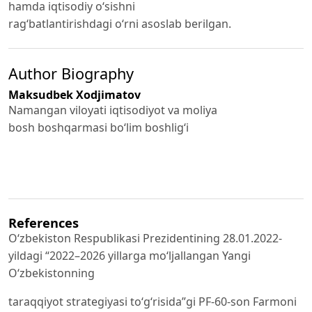
hamda iqtisodiy o‘sishni
rag‘batlantirishdagi o‘rni asoslab berilgan.
Author Biography
Maksudbek Xodjimatov
Namangan viloyati iqtisodiyot va moliya
bosh boshqarmasi bo‘lim boshlig‘i
References
O‘zbekiston Respublikasi Prezidentining 28.01.2022-
yildagi “2022–2026 yillarga mo‘ljallangan Yangi
O‘zbekistonning
taraqqiyot strategiyasi to‘g‘risida”gi PF-60-son Farmoni