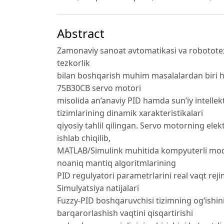
Abstract
Zamonaviy sanoat avtomatikasi va robototexn
tezkorlik
bilan boshqarish muhim masalalardan biri
75B30CB servo motori
misolida an’anaviy PID hamda sun’iy intelle
tizimlarining dinamik xarakteristikalari
qiyosiy tahlil qilingan. Servo motorning el
ishlab chiqilib,
MATLAB/Simulink muhitida kompyuterli mode
noaniq mantiq algoritmlarining
PID regulyatori parametrlarini real vaqt rej
Simulyatsiya natijalari
Fuzzy-PID boshqaruvchisi tizimning og‘ishini 
barqarorlashish vaqtini qisqartirishi