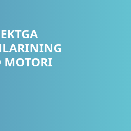
LEKTGA
MLARINING
O MOTORI