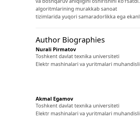
va boshqaruv aniqligini oshirishini ko‘rsatdi
algoritmlarining murakkab sanoat
tizimlarida yuqori samaradorlikka ega ekanli
Author Biographies
Nurali Pirmatov
Toshkent davlat texnika universiteti
Elektr mashinalari va yuritmalari muhandisli
Akmal Egamov
Toshkent davlat texnika universiteti
Elektr mashinalari va yuritmalari muhandislig