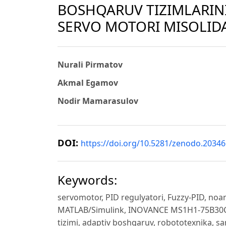
BOSHQARUV TIZIMLARINI
SERVO MOTORI MISOLID
Nurali Pirmatov
Akmal Egamov
Nodir Mamarasulov
DOI:
https://doi.org/10.5281/zenodo.2034
Keywords:
servomotor, PID regulyatori, Fuzzy-PID, noani
MATLAB/Simulink, INOVANCE MS1H1-75B30CB,
tizimi, adaptiv boshqaruv, robototexnika, s