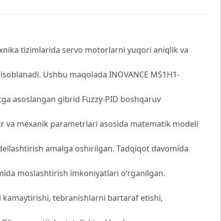
ika tizimlarida servo motorlarni yuqori aniqlik va
 hisoblanadi. Ushbu maqolada INOVANCE MS1H1-
ktga asoslangan gibrid Fuzzy-PID boshqaruv
ektr va mexanik parametrlari asosida matematik modeli
llashtirish amalga oshirilgan. Tadqiqot davomida
imida moslashtirish imkoniyatlari o‘rganilgan.
kamaytirishi, tebranishlarni bartaraf etishi,