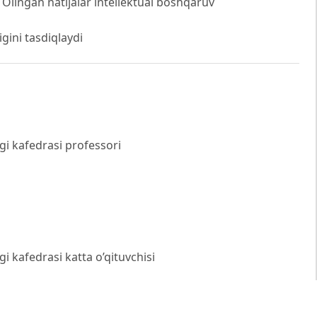
. Olingan natijalar intellektual boshqaruv
gini tasdiqlaydi
gi kafedrasi professori
i kafedrasi katta o’qituvchisi