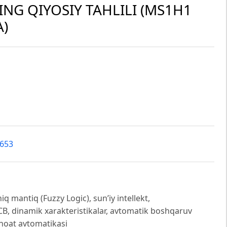
NG QIYOSIY TAHLILI (MS1H1
A)
6653
q mantiq (Fuzzy Logic), sun’iy intellekt,
 dinamik xarakteristikalar, avtomatik boshqaruv
anoat avtomatikasi