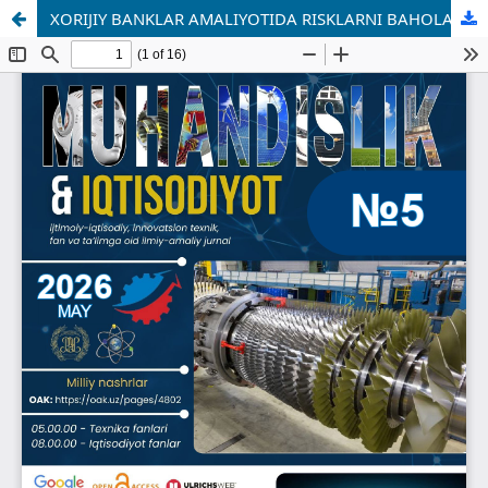
XORIJIY BANKLAR AMALIYOTIDA RISKLARNI BAHOLASH VA BOSHQARISH TAJRIBASI