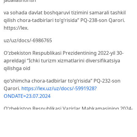
va sohada davlat boshqaruvi tizimini samarali tashkil
qilish chora-tadbirlari to‘g‘risida” PQ-238-son Qarori.
https://lex.
uz/uz/docs/-6986765
O‘zbekiston Respublikasi Prezidentining 2022-yil 30-
apreldagi “Ichki turizm xizmatlarini diversifikatsiya
qilishga oid
qo‘shimcha chora-tadbirlar to‘g‘risida” PQ-232-son
Qarori.
https://lex.uz/uz/docs/-5991928?
ONDATE=23.07.2024
O‘zbekiston Respublikasi Vazirlar Mahkamasining 2024-
yil 18-sentabrdagi “Turizmning yangi turlarini joriy qilish
va
rivojlantirish chora-tadbirlari to‘g‘risida” 582-son Qarori.