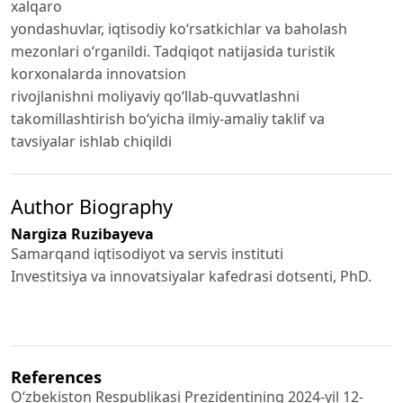
xalqaro
yondashuvlar, iqtisodiy ko‘rsatkichlar va baholash
mezonlari o‘rganildi. Tadqiqot natijasida turistik
korxonalarda innovatsion
rivojlanishni moliyaviy qo‘llab-quvvatlashni
takomillashtirish bo‘yicha ilmiy-amaliy taklif va
tavsiyalar ishlab chiqildi
Author Biography
Nargiza Ruzibayeva
Samarqand iqtisodiyot va servis instituti
Investitsiya va innovatsiyalar kafedrasi dotsenti, PhD.
References
O‘zbekiston Respublikasi Prezidentining 2024-yil 12-