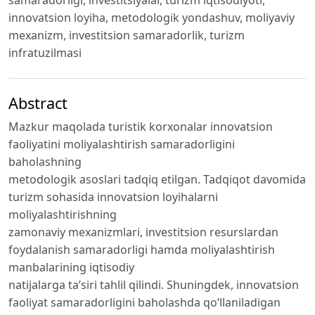
innovatsion loyiha, metodologik yondashuv, moliyaviy
mexanizm, investitsion samaradorlik, turizm
infratuzilmasi
Abstract
Mazkur maqolada turistik korxonalar innovatsion
faoliyatini moliyalashtirish samaradorligini
baholashning
metodologik asoslari tadqiq etilgan. Tadqiqot davomida
turizm sohasida innovatsion loyihalarni
moliyalashtirishning
zamonaviy mexanizmlari, investitsion resurslardan
foydalanish samaradorligi hamda moliyalashtirish
manbalarining iqtisodiy
natijalarga ta’siri tahlil qilindi. Shuningdek, innovatsion
faoliyat samaradorligini baholashda qo‘llaniladigan