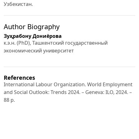
Узбекистан.
Author Biography
Зуҳрабону Дониёрова
к.э.н. (PhD), Ташкентский государственный
экономический университет
References
International Labour Organization. World Employment
and Social Outlook: Trends 2024. – Geneva: ILO, 2024. –
88 p.
World Economic Forum. Global Gender Gap Report
2024. – Geneva: WEF, 2024. – 396 p.
International Labour Organization. The Gender Gap in