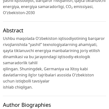
yashil iqtisodiyot, barqaror rivojlanish, qayta tiklanuvchi
energiya, energiya samaradorligi, CO₂ emissiyasi,
O‘zbekiston-2030
Abstract
Ushbu maqolada O‘zbekiston iqtisodiyotining barqaror
rivojlanishida “yashil” texnologiyalarning ahamiyati,
qayta tiklanuvchi energiya manbalarining joriy etilish
dinamikasi va bu jarayondagi iqtisodiy-ekologik
samaradorlik tahlil
qilingan. Shuningdek, Germaniya va Xitoy kabi
davlatlarning ilg‘or tajribalari asosida O‘zbekiston
uchun istiqbolli tavsiyalar
ishlab chiqilgan.
Author Biographies