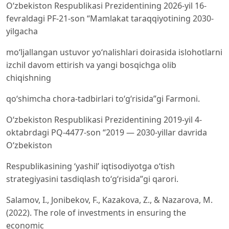
O‘zbekiston Respublikasi Prezidentining 2026-yil 16-
fevraldagi PF-21-son “Mamlakat taraqqiyotining 2030-
yilgacha
mo‘ljallangan ustuvor yo‘nalishlari doirasida islohotlarni
izchil davom ettirish va yangi bosqichga olib
chiqishning
qo‘shimcha chora-tadbirlari to‘g‘risida”gi Farmoni.
O‘zbekiston Respublikasi Prezidentining 2019-yil 4-
oktabrdagi PQ-4477-son “2019 — 2030-yillar davrida
O‘zbekiston
Respublikasining ‘yashil’ iqtisodiyotga o‘tish
strategiyasini tasdiqlash to‘g‘risida”gi qarori.
Salamov, I., Jonibekov, F., Kazakova, Z., & Nazarova, M.
(2022). The role of investments in ensuring the
economic