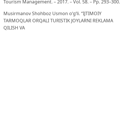
Tourism Management. – 2017. – Vol. 58. – Pp. 293–300.
Musirmanov Shohboz Usmon o‘g‘li. “IJTIMOIY
TARMOQLAR ORQALI TURISTIK JOYLARNI REKLAMA
QILISH VA
MIJOZLAR BILAN SAMARALI ALOQA O‘RNATISH.” //
Scientific Journal of Actuarial Finance and Accounting. –
2024.
– Vol. 4, No. 10. – Pp. 369–374.
Musirmanov Sh., Norboyeva F. “INFORMATIKA VA
AXBOROT TEXNOLOGIYALARI FANIDAN DARSDAN
TASHQARI
MASHG‘ULOTLARNI TASHKIL ETISH METODIKASI.” //
Общественные науки в современном мире:
теоретические