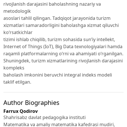
rivojlanish darajasini baholashning nazariy va
metodologik
asoslari tahlil qilingan. Tadqiqot jarayonida turizm
xizmatlari samaradorligini baholashga xizmat qiluvchi
ko‘rsatkichlar
tizimi ishlab chiqilib, turizm sohasida sun’iy intellekt,
Internet of Things (IoT), Big Data texnologiyalari hamda
raqamli platformalarning o‘rni va ahamiyati o‘rganilgan.
Shuningdek, turizm xizmatlarining rivojlanish darajasini
kompleks
baholash imkonini beruvchi integral indeks modeli
taklif etilgan.
Author Biographies
Farrux Qodirov
Shahrisabz davlat pedagogika instituti
Matematika va amaliy matematika kafedrasi mudiri,