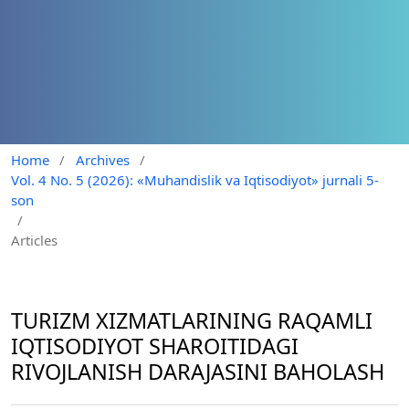
Home
/
Archives
/
Vol. 4 No. 5 (2026): «Muhandislik va Iqtisodiyot» jurnali 5-
son
/
Articles
TURIZM XIZMATLARINING RAQAMLI
IQTISODIYOT SHAROITIDAGI
RIVOJLANISH DARAJASINI BAHOLASH