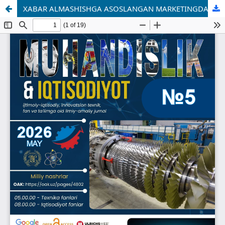
XABAR ALMASHISHGA ASOSLANGAN MARKETINGDA ISTE'MOLCHILARNING SHAXSIY HAYOTINI KUTILMALARI