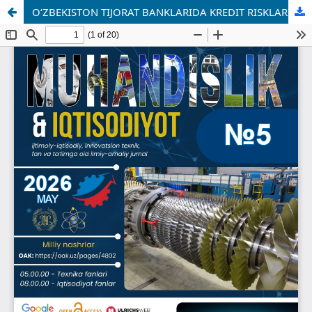
O‘ZBEKISTON TIJORAT BANKLARIDA KREDIT RISKLARINI BAHOLASHNING EKONOMETRIK MODELLARINI TAKOMILLASHTIRISH