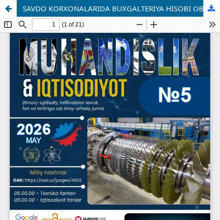
SAVDO KORXONALARIDA BUXGALTERIYA HISOBI OBYEKTI SIFATIDA XARAJATLAR TUSHUNCHASI VA ULARNING TASNIFLANISHI