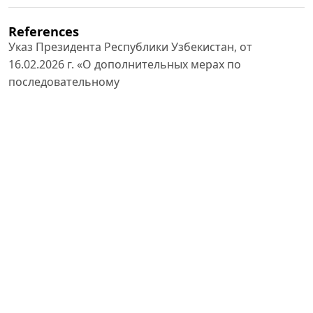
References
Указ Президента Республики Узбекистан, от
16.02.2026 г. «О дополнительных мерах по
последовательному
продолжению и выведению на новый этап реформ в
рамках приоритетных направлений развития страны
до
года» № УП-21
https://lex.uz/ru/docs/8050774
OECD. OECD Guidelines on Corporate Governance of
State-Owned Enterprises 2024. – Paris: OECD
Publishing,
Агентство по управлению государственными
активами Республики Узбекистан. Официальные
материалы по