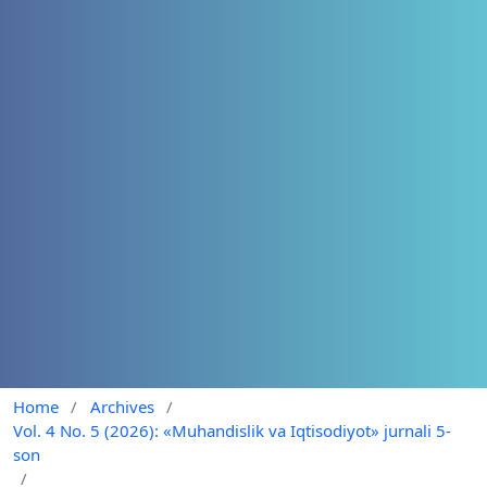
Home
/
Archives
/
Vol. 4 No. 5 (2026): «Muhandislik va Iqtisodiyot» jurnali 5-
son
/