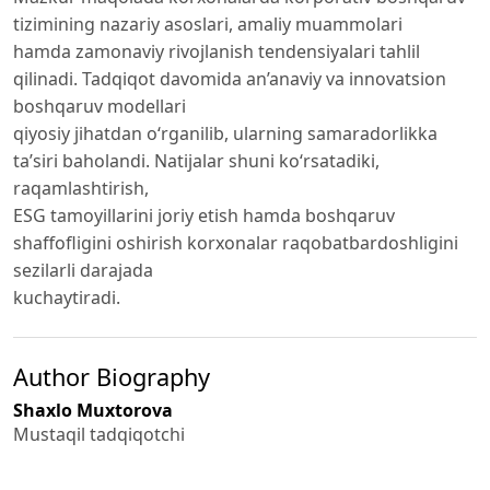
tizimining nazariy asoslari, amaliy muammolari
hamda zamonaviy rivojlanish tendensiyalari tahlil
qilinadi. Tadqiqot davomida an’anaviy va innovatsion
boshqaruv modellari
qiyosiy jihatdan o‘rganilib, ularning samaradorlikka
ta’siri baholandi. Natijalar shuni ko‘rsatadiki,
raqamlashtirish,
ESG tamoyillarini joriy etish hamda boshqaruv
shaffofligini oshirish korxonalar raqobatbardoshligini
sezilarli darajada
kuchaytiradi.
Author Biography
Shaxlo Muxtorova
Mustaqil tadqiqotchi