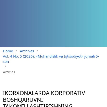
Home
/
Archives
/
Vol. 4 No. 5 (2026): «Muhandislik va Iqtisodiyot» jurnali 5-
son
/
Articles
IKORXONALARDA KORPORATIV
BOSHQARUVNI
TAKOMILLASHTIRISHNING