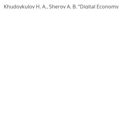
Khudoykulov H. A., Sherov A. B. “Digital Economy
Development in Corporate Governance of Joint Stock
Company” //
Iqtisodiyot va biznes: nazariya va amaliyot. – 2021. – №
3–2. – B. 217–219.
Thabani Nyoni va boshqalar. “The Impact of Digital
Banking on the Performance of Commercial Banks in
Zimbabwe”
// IJARIIE. – ISSN(O)-2395–4396. – Vol. 6. – Issue 6. – 2020