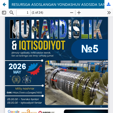
RESURSGA ASOSLANGAN YONDASHUV ASOSIDA SANOAT KORXONALARI RAQOBAT USTUNLIGINI SHAKLLANTIRISH YO‘LLARI