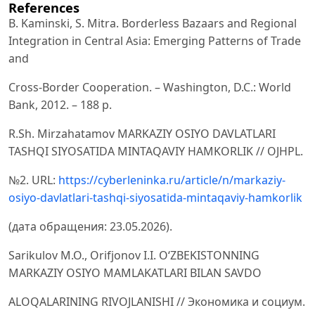
References
B. Kaminski, S. Mitra. Borderless Bazaars and Regional
Integration in Central Asia: Emerging Patterns of Trade
and
Cross-Border Cooperation. – Washington, D.C.: World
Bank, 2012. – 188 p.
R.Sh. Mirzahatamov MARKAZIY OSIYO DAVLATLARI
TASHQI SIYOSATIDA MINTAQAVIY HAMKORLIK // OJHPL.
№2. URL:
https://cyberleninka.ru/article/n/markaziy-
osiyo-davlatlari-tashqi-siyosatida-mintaqaviy-hamkorlik
(дата обращения: 23.05.2026).
Sarikulov M.O., Orifjonov I.I. O‘ZBEKISTONNING
MARKAZIY OSIYO MAMLAKATLARI BILAN SAVDO
ALOQALARINING RIVOJLANISHI // Экономика и социум.