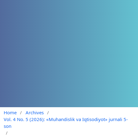
Home
/
Archives
/
Vol. 4 No. 5 (2026): «Muhandislik va Iqtisodiyot» jurnali 5-
son
/