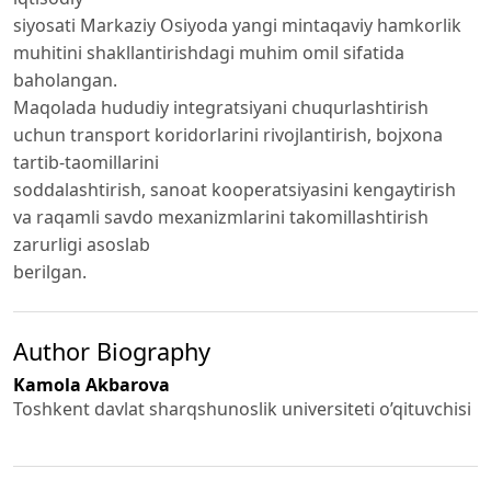
siyosati Markaziy Osiyoda yangi mintaqaviy hamkorlik
muhitini shakllantirishdagi muhim omil sifatida
baholangan.
Maqolada hududiy integratsiyani chuqurlashtirish
uchun transport koridorlarini rivojlantirish, bojxona
tartib-taomillarini
soddalashtirish, sanoat kooperatsiyasini kengaytirish
va raqamli savdo mexanizmlarini takomillashtirish
zarurligi asoslab
berilgan.
Author Biography
Kamola Akbarova
Toshkent davlat sharqshunoslik universiteti o’qituvchisi