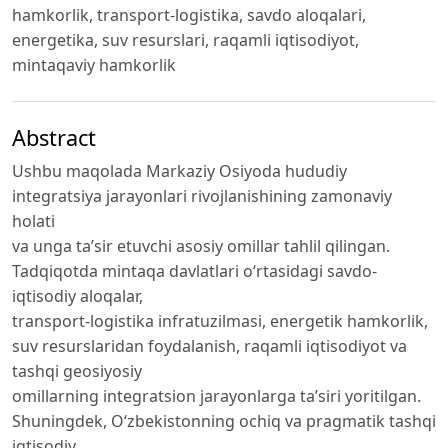
hamkorlik, transport-logistika, savdo aloqalari,
energetika, suv resurslari, raqamli iqtisodiyot,
mintaqaviy hamkorlik
Abstract
Ushbu maqolada Markaziy Osiyoda hududiy
integratsiya jarayonlari rivojlanishining zamonaviy
holati
va unga ta’sir etuvchi asosiy omillar tahlil qilingan.
Tadqiqotda mintaqa davlatlari o‘rtasidagi savdo-
iqtisodiy aloqalar,
transport-logistika infratuzilmasi, energetik hamkorlik,
suv resurslaridan foydalanish, raqamli iqtisodiyot va
tashqi geosiyosiy
omillarning integratsion jarayonlarga ta’siri yoritilgan.
Shuningdek, O‘zbekistonning ochiq va pragmatik tashqi
iqtisodiy