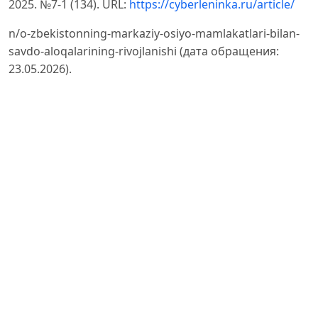
2025. №7-1 (134). URL:
https://cyberleninka.ru/article/
n/o-zbekistonning-markaziy-osiyo-mamlakatlari-bilan-
savdo-aloqalarining-rivojlanishi (дата обращения:
23.05.2026).
Meliyev, No‘monxon Ibodulla O‘g‘li MARKAZIY OSIYO
TRANSPORT TIZIMINI RIVOJLANTIRISH SIYOSATIDA
O‘ZBEKISTON TASHABBUSLARI // ORIENSS. 2025. №6.
URL:
https://cyberleninka.ru/article/n/markaziy-
osiyotransport-
tizimini-rivojlantirish-siyosatida-o-zbekiston-
tashabbuslari (дата обращения: 23.05.2026).
World Bank. Trade Expansion through Market
Connection: The Central Asian Markets of Kazakhstan,
Kyrgyz Republic,